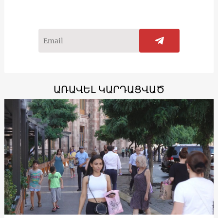
ԱՌԱՎԵԼ ԿԱՐԴԱՑՎԱԾ