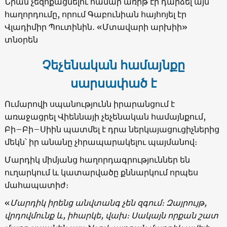
Նրան չեզոքացնելու համար առիթ էր դարձել այն
հաղորդումը, որում Գաբունիան հայհոյել էր
Վլադիմիր Պուտինին․ «Մտավարի արխիի»
տնօրեն
Չեչենական համայնքը
սարսափած է
Ումարովի սպանությունն իրարանցում է
առաջացրել Վիեննայի չեչենական համայնքում,
Բի–Բի–Սիին պատմել է դրա ներկայացուցիչներից
մեկն՝ իր անանը չհրապարակելու պայմանով։
Մարդիկ միմյանց հաղորդագրություններ են
ուղարկում և կատարվածը քննարկում որպես
մահապատիժ։
«
Մարդիկ իրենց անվտանգ չեն զգում։ Զայրույթ,
վրդովմունք և, իհարկե, վախ։ Սակայն որքան շատ