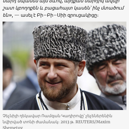
մարդ սպանեն այս ձևով, այդքան մարդիկ ավելի
շատ կբողոքեն և բացահայտ կասեն՝ ինչ մտածում
են»
, — ասել է Բի–Բի–Սիի զրուցակիցը։
Չեչնիյի ղեկավար Ռամզան Կադիրովը՝ չեչեներենին
նվիրված տոնի ժամանակ։ 2013 թ․ REUTERS/Maxim
Shemetov