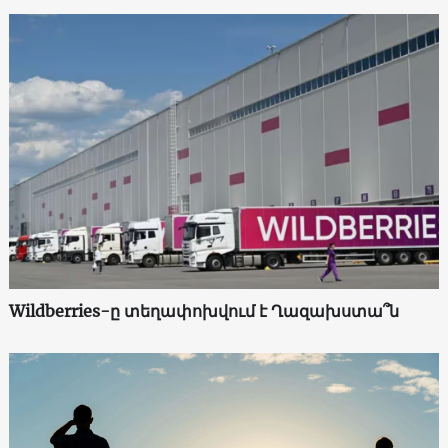
Wildberries-ը տեղափոխվում է Ղազախստա՞ն