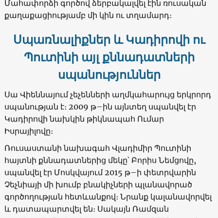
Մահափորձի գործով ձերբակալվել էին ռուսական
քաղաքացիությամբ մի կին ու տղամարդ։
Սպառնալիքներ և Կադիրովի ու
Պուտինի այլ քննադատների
սպանություններ
Սա Վիեննայում չեչենների աղմկահարույց երկրորդ
սպանության է։ 2009 թ–ին այնտեղ սպանվել էր
Կադիրովի նախկին թիկնապահ Ումար
Իսրայիլովը։
Ռուսաստանի նախագահ Վլադիմիր Պուտինի
հայտնի քննադատներից մեկը՝ Բորիս Նեմցովը,
սպանվել էր Մոսկվայում 2015 թ–ի փետրվարին
Չեչնիայի մի խումբ բնակիչների պլանավորած
գործողության հետևանքով։ Նրանք կալանավորվել
և դատապարտվել են։ Սակայն Ռամզան