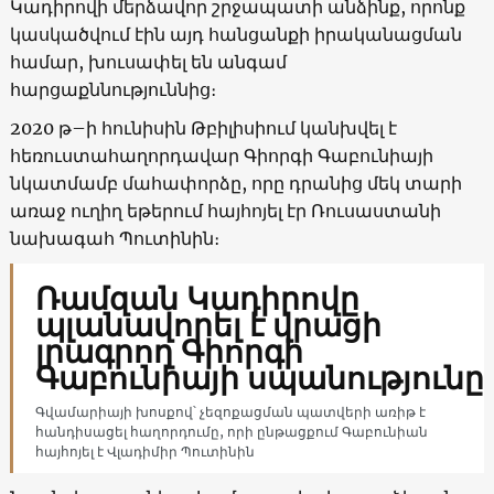
Կադիրովի մերձավոր շրջապատի անձինք, որոնք
կասկածվում էին այդ հանցանքի իրականացման
համար, խուսափել են անգամ
հարցաքննություննից։
2020 թ–ի հունիսին Թբիլիսիում կանխվել է
հեռուստահաղորդավար Գիորգի Գաբունիայի
նկատմամբ մահափորձը, որը դրանից մեկ տարի
առաջ ուղիղ եթերում հայհոյել էր Ռուսաստանի
նախագահ Պուտինին։
Ռամզան Կադիրովը
պլանավորել է վրացի
լրագրող Գիորգի
Գաբունիայի սպանությունը
Գվամարիայի խոսքով՝ չեզոքացման պատվերի առիթ է
հանդիսացել հաղորդումը, որի ընթացքում Գաբունիան
հայհոյել է Վլադիմիր Պուտինին