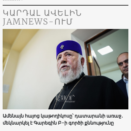
ԿԱՐԴԱԼ ԱՎԵԼԻՆ
JAMNEWS-ՈՒՄ
Ամենայն հայոց կաթողիկոսը՝ դատարանի առաջ․
մեկնարկել է Գարեգին Բ-ի գործի քննությունը