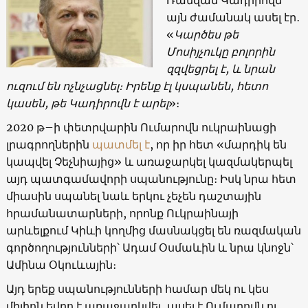
Ռամզան Կադիրովն
այն ժամանակ ասել էր․
«
Կարծես թե
Մոսիյչուկը բոլորին
զզվեցրել է, և նրան
ուզում են ոչնչացնել։ Իրենք էլ կսպանեն, հետո
կասեն, թե Կադիրովն է արել
»։
2020 թ–ի փետրվարին Ումարովն ուկրաինացի
լրագրողներին
պատմել է
, որ իր հետ «մարդիկ են
կապվել Չեչնիայից» և առաջարկել կազմակերպել
այդ պատգամավորի սպանությունը։ Իսկ նրա հետ
միասին սպանել նաև երկու չեչեն դաշտային
հրամանատարների, որոնք Ուկրաինայի
արևելքում Կիևի կողմից մասնակցել են ռազմական
գործողությունների՝ Ադամ Օսմաևին և նրա կնոջն՝
Ամինա Օկուևային։
Այդ երեք սպանությունների համար մեկ ու կես
միլիոն եվրո է առաջարկվել, ասել է Ումարովն ու