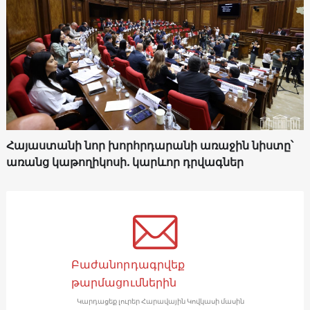
Հայաստանի նոր խորհրդարանի առաջին նիստը՝
առանց կաթողիկոսի. կարևոր դրվագներ
Բաժանորդագրվեք
թարմացումներին
Կարդացեք լուրեր Հարավային Կովկասի մասին