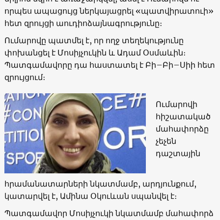
որպես ապացույց ներկայացրել «պատվիրատուի»
հետ զրույցի աուդիոձայնագրությունը։
Ումարովը պատմել է, որ ողջ տեղեկությունը
փոխանցել է Մոսիյչուկին և Ադամ Օսմաևին։
Պատգամավորը դա հաստատել է Բի–Բի–Սիի հետ
զրույցում։
Ումարովի
հիշատակած
մահափորձը
չեչեն
դաշտային
հրամանատարների նկատմամբ, արդյունքում,
կատարվել է, Ամինա Օկուևան սպանվել է։
Պատգամավոր Մոսիյչուկի նկատմամբ մահափորձ