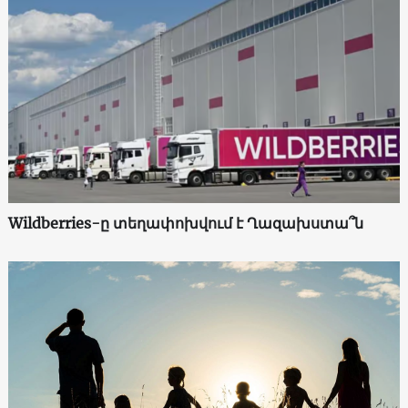
Wildberries-ը տեղափոխվում է Ղազախստա՞ն