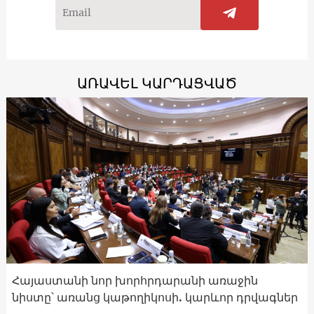
ԱՌԱՎԵԼ ԿԱՐԴԱՑՎԱԾ
Հայաստանի նոր խորհրդարանի առաջին
նիստը՝ առանց կաթողիկոսի. կարևոր դրվագներ