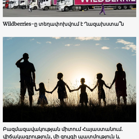
Wildberries-ը տեղափոխվում է Ղազախստա՞ն
Բազմազավակության միտում Հայաստանում.
վիճակագրություն, մի զույգի պատմություն և