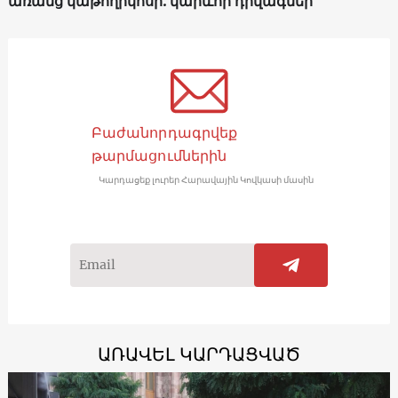
առանց կաթողիկոսի. կարևոր դրվագներ
Բաժանորդագրվեք
թարմացումներին
Կարդացեք լուրեր Հարավային Կովկասի մասին
ԱՌԱՎԵԼ ԿԱՐԴԱՑՎԱԾ