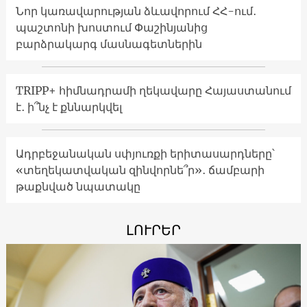
Նոր կառավարության ձևավորում ՀՀ-ում․
պաշտոնի խոստում Փաշինյանից
բարձրակարգ մասնագետներին
TRIPP+ հիմնադրամի ղեկավարը Հայաստանում
է․ ի՞նչ է քննարկվել
Ադրբեջանական սփյուռքի երիտասարդները՝
«տեղեկատվական զինվորնե՞ր»․ ճամբարի
թաքնված նպատակը
ԼՈՒՐԵՐ