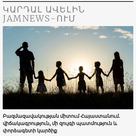
ԿԱՐԴԱԼ ԱՎԵԼԻՆ
JAMNEWS-ՈՒՄ
Բազմազավակության միտում Հայաստանում.
վիճակագրություն, մի զույգի պատմություն և
փորձագետի կարծիք