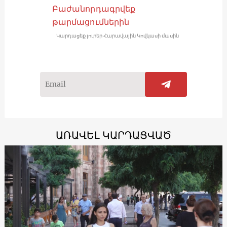
Բաժանորդագրվեք
թարմացումներին
Կարդացեք լուրեր Հարավային Կովկասի մասին
ԱՌԱՎԵԼ ԿԱՐԴԱՑՎԱԾ