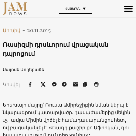
ՀԱՅԵՐԵՆ
Արխիվ
-
20.11.2015
Ռասիզմի դրսևորում վրացական
դպրոցում
Սալոմե Մոդեբաձե
Կիսվել
Երեխայի մայրը՝ Ռուսա Ամիրեջիբին նման կերպ է
նկարագրում կատարվածը. դասաժամերից մեկին
15-ամյա Միմին վիճել է համադասարանցու հետ,
ով բացականչել է. «Ռադդ քաշիր քո Աֆրիկան, դու
հասարակությունում տեղ չունես»: