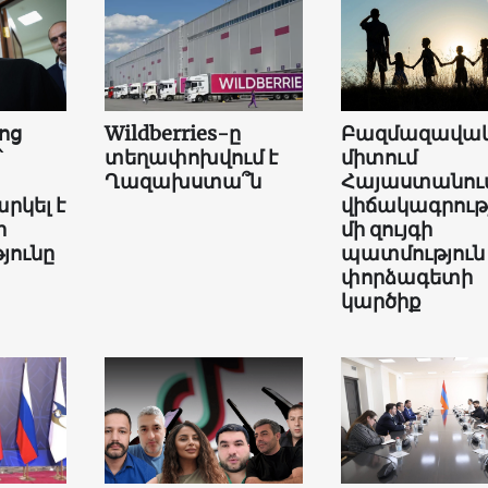
ոց
Wildberries-ը
Բազմազավակ
՝
տեղափոխվում է
միտում
Ղազախստա՞ն
Հայաստանում
րկել է
վիճակագրությ
ի
մի զույգի
յունը
պատմություն
փորձագետի
կարծիք