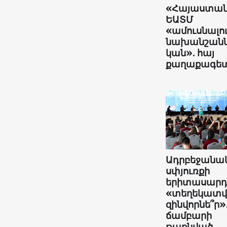
«Հայաստա
ԵԱՏՄ
«ամուսնալո
նախանշանն
կան»․ հայ
քաղաքագե
Ադրբեջանա
սփյուռքի
երիտասարդն
«տեղեկատ
զինվորնե՞ր»
ճամբարի
թաքնված