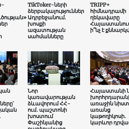
ն-
TikToker-ների
TRIPP+
ձերբակալություններ
հիմնադրամի
ւծության»
Ադրբեջանում.
ղեկավարը
եր
խոսքի
Հայաստանում
ազատության
ի՞նչ է քննարկվ
տ
սահմանները
կան
Նոր
Հայաստանի 
կառավարության
խորհրդարան
երը՝
ձևավորում ՀՀ-
առաջին նիստ
վական
ում․ պաշտոնի
առանց
․
խոստում
կաթողիկոսի.
Փաշինյանից
կարևոր դրվա
բարձրակարգ