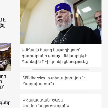
 է․
ել
Ամենայն հայոց կաթողիկոսը՝
դատարանի առաջ․ մեկնարկել է
Գարեգին Բ-ի գործի քննությունը
նոր
Wildberries-ը տեղափոխվում է
ի
Ղազախստա՞ն
ը՝
«Հայաստան-ԵԱՏՄ
գներ
«ամուսնալուծության»