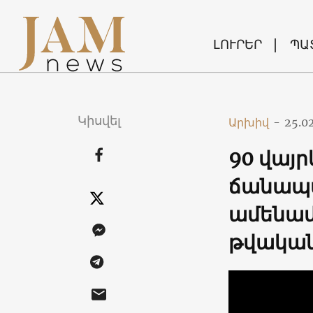
ԼՈՒՐԵՐ
ՊԱ
Կիսվել
Արխիվ
-
25.0
90 վայր
ճանապա
ամենամ
թվակա