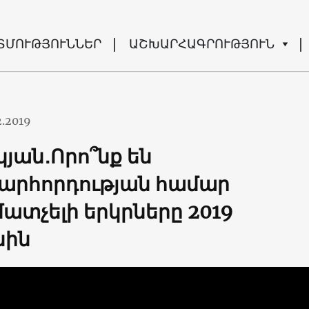
ՏՄՈՒԹՅՈՒՆՆԵՐ
ԱՇԽԱՐՀԱԳՐՈՒԹՅՈՒՆ
2.2019
կյան․Որո՞նք են
րհորդության համար
ատչելի երկրները 2019
նին