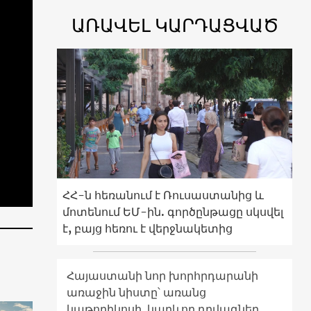
ԱՌԱՎԵԼ ԿԱՐԴԱՑՎԱԾ
ՀՀ-ն հեռանում է Ռուսաստանից և
մոտենում ԵՄ-ին. գործընթացը սկսվել
է, բայց հեռու է վերջնակետից
Հայաստանի նոր խորհրդարանի
առաջին նիստը՝ առանց
կաթողիկոսի. կարևոր դրվագներ