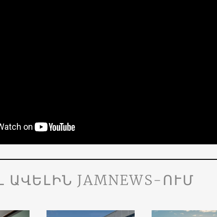
Լ ԱՎԵԼԻՆ JAMNEWS-ՈՒՄ