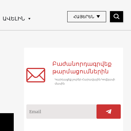
ՀԱՅԵՐԵՆ
ԱՎԵԼԻՆ
Բաժանորդագրվեք
թարմացումներին
Կարդացեք լուրեր Հարավային Կովկասի
մասին