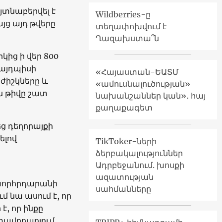
տնաբերվել է
Wildberries-ը
յց այդ թվերը
տեղափոխվում է
Ղազախստա՞ն
ից ի վեր 800
 այդպիսի
«Հայաստան-ԵԱՏՄ
Բժիշկները և
«ամուսնալուծության»
ն թիվը շատ
նախանշաններ կան»․ հայ
քաղաքագետ
ց դեղորայքի
ելով
TikToker-ների
ձերբակալություններ
Ադրբեջանում. խոսքի
ազատության
խորհրդարանի
սահմանները
 նա ասում է, որ
, որ ինքը
տավրոպոլում