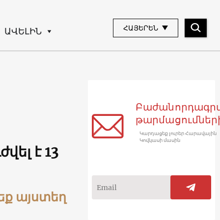
ՀԱՅԵՐԵՆ
ԱՎԵԼԻՆ
Բաժանորդագր
թարմացումներ
Կարդացեք լուրեր Հարավային
Կովկասի մասին
վել է 13
եք այստեղ