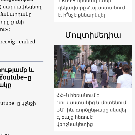
TRIPP+ հիմնադրամի
ի) սարսափեցնող
ղեկավարը Հայաստանում
ն մակարդակը
է․ ի՞նչ է քննարկվել
որը չունի
ու»:
Մուլտիմեդիա
urce=ig_embed
ությամբ և
Youtube-ը
ակը
ՀՀ-ն հեռանում է
Ռուսաստանից և մոտենում
tube-ը կջնջի
ԵՄ-ին. գործընթացը սկսվել
է, բայց հեռու է
վերջնակետից