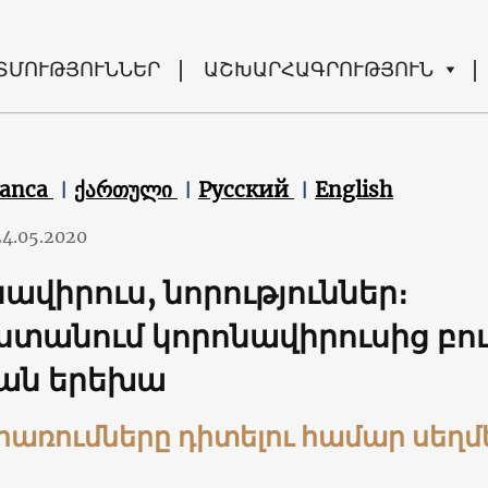
ՏՄՈՒԹՅՈՒՆՆԵՐ
ԱՇԽԱՐՀԱԳՐՈՒԹՅՈՒՆ
canca
ქართული
Русский
English
24.05.2020
ավիրուս, նորություններ։
տանում կորոնավիրուսից բուժ
ան երեխա
րառումները դիտելու համար սեղմ