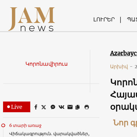
ԼՈՒՐԵՐ
ՊԱ
Azərbay
Կորոնավիրուս
Արխիվ
-
Կորոն
Հայաս
օրակ
Live
Նոր գ
6 տարի առաջ
Վիճակագրություն. վարակվածներ,