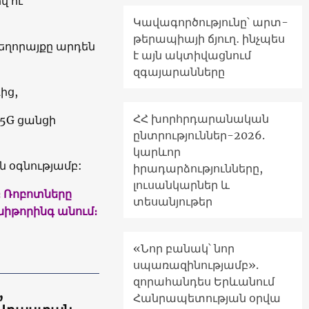
վ ու
Կավագործությունը՝ արտ-
թերապիայի ճյուղ․ ինչպես
եղորայքը արդեն
է այն ակտիվացնում
զգայարանները
ից,
ՀՀ խորհրդարանական
 5G ցանցի
ընտրություններ-2026.
կարևոր
ն օգնությամբ:
իրադարձությունները,
լուսանկարներ և
։ Ռոբոտները
տեսանյութեր
ոնիթորինգ անում։
«Նոր բանակ՝ նոր
սպառազինությամբ».
զորահանդես Երևանում
,
Հանրապետության օրվա