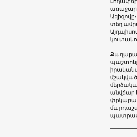
Լողափեր
առաջարկ
Ազիզովը
տեղ ամր
Այդպիսո
կուտակո
Քաղաքացի
պաշտոնյ
իրականա
մշակված 
մերձակա
անվճար հ
փրկարար
մարդաշատ
պատրաստ