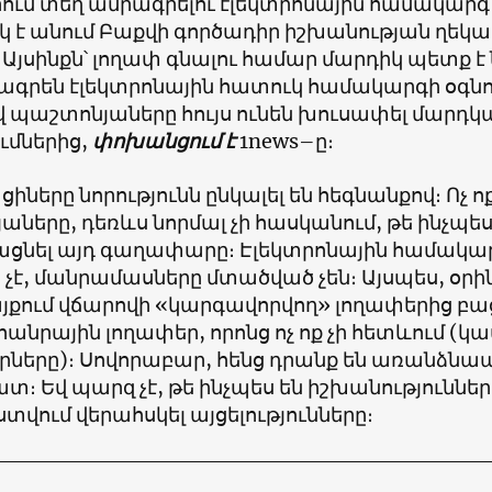
ում տեղ ամրագրելու էլեկտրոնային համակարգ 
 է անում Բաքվի գործադիր իշխանության ղեկա
։ Այսինքն՝ լողափ գնալու համար մարդիկ պետք
ագրեն էլեկտրոնային հատուկ համակարգի օգնո
վ պաշտոնյաները հույս ունեն խուսափել մարդկ
ւմներից,
փոխանցում է
1news–ը։
ները նորությունն ընկալել են հեգնանքով։ Ոչ ոք,
աները, դեռևս նորմալ չի հասկանում, թե ինչպ
ցնել այդ գաղափարը։ Էլեկտրոնային համակա
չէ, մանրամասները մտածված չեն։ Այսպես, օրի
յքում վճարովի «կարգավորվող» լողափերից բա
անրային լողափեր, որոնց ոչ ոք չի հետևում (կա
ները)։ Սովորաբար, հենց դրանք են առանձնա
։ Եվ պարզ չէ, թե ինչպես են իշխանություններ
վում վերահսկել այցելությունները։