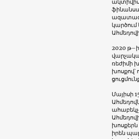
ակտիվիս
ֆինանսա
ազատազրկ
կարծում 
Ահմեդով
2020 թ–ի
վարչակա
ռեժիմի 
խոսքով՝ 
ցուցմուն
Մայիսի 1
Ահմեդովն
ահաբեկչո
Ահմեդով
խոսքերն
իրեն պա