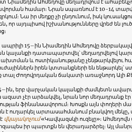
տ Նիամեդին Ահմեդովը մեղադրվում է ահաբեկչ
վորման համար։ Նրան սպառնում է 10-14 տար
ում։ Նա իր մեղքը չի ընդունում, իսկ կուսակցու
են, որ այդպիսով իշխանությունները վրեժ են լուծ
ից։
 ապրիլի 15–ին Նիամեդին Ահմեդովը ձերբակալվե
ն կալանքի դատապարտվել՝ մեղադրվելով կա
խախտման և ոստիկանությանը չենթարկվելու հ
ուժայիններն իրեն կտտանքների են ենթարկել՝ ս
ք տալ Ժողովրդական ճակատի առաջնորդ Ալի Քե
5–ին, երբ վարչական կալանքի ժամկետն ավարտ
 ազատ չէր արձակվել, նրան նոր մեղադրանք էր
ւթյան ֆինանսավորում։ Խոսքն այն փողերի մաս
ին է ուղարկել արտասահմանում բնակվող մեկ
 է
վկայակոչում
«Կավկազսկի ուզելը»։ Ահմեդովն ա
րզապես իր պարտքն են վերադարձրել։ Այլ ման