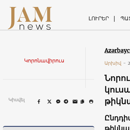
ԼՈՒՐԵՐ
ՊԱ
Azərbay
Կորոնավիրուս
Արխիվ
-
Նորու
կուսա
թիկն
Կիսվել
Ընդդի
թիկնա