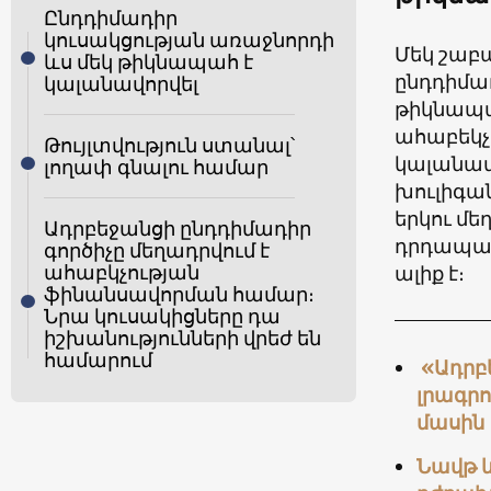
Ընդդիմադիր
կուսակցության առաջնորդի
Մեկ շաբ
ևս մեկ թիկնապահ է
ընդդիմադ
կալանավորվել
թիկնապա
ահաբեկչ
Թույլտվություն ստանալ՝
կալանավ
լողափ գնալու համար
խուլիգան
երկու մե
Ադրբեջանցի ընդդիմադիր
դրդապատ
գործիչը մեղադրվում է
ահաբկչության
ալիք է։
ֆինանսավորման համար։
Նրա կուսակիցները դա
իշխանությունների վրեժ են
համարում
«Ադրբե
լրագր
մասին
Նավթ 