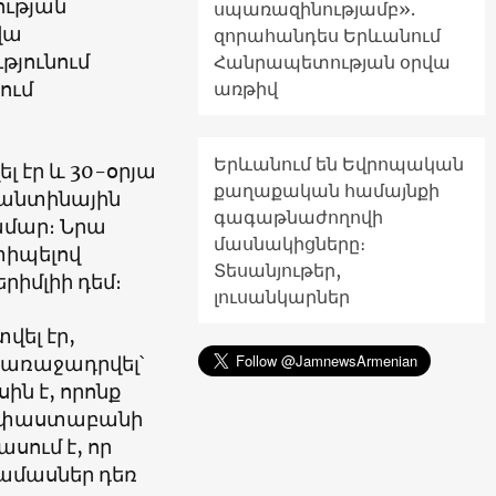
ության
սպառազինությամբ».
վա
զորահանդես Երևանում
թյունում
Հանրապետության օրվա
ում
առթիվ
Երևանում են Եվրոպական
լ էր և 30-օրյա
քաղաքական համայնքի
րանտինային
գագաթնաժողովի
ամար։ Նրա
մասնակիցները։
տիպելով
Տեսանյութեր,
րիմլիի դեմ։
լուսանկարներ
վել էր,
 առաջադրվել՝
ին է, որոնք
ը, փաստաբանի
սում է, որ
րամասներ դեռ