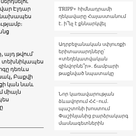
ներդնելու
վար Էլդար
TRIPP+ հիմնադրամի
 է նախապես
ղեկավարը Հայաստանում
ւթյամբ։
է․ ի՞նչ է քննարկվել
անց
Ադրբեջանական սփյուռքի
երիտասարդները՝
 այդ թվում՝
«տեղեկատվական
ես տեխնիկապես
զինվորնե՞ր»․ ճամբարի
րգը դեռևս
թաքնված նպատակը
նակ, Բաքվի
ցի կան նաև
մ միայն
Նոր կառավարության
պես
ձևավորում ՀՀ-ում․
ը
պաշտոնի խոստում
Փաշինյանից բարձրակարգ
մասնագետներին