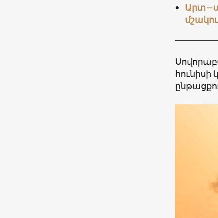
Արտ–ավ
մշակու
Սովորաբ
հունիսի 
ընթացքու