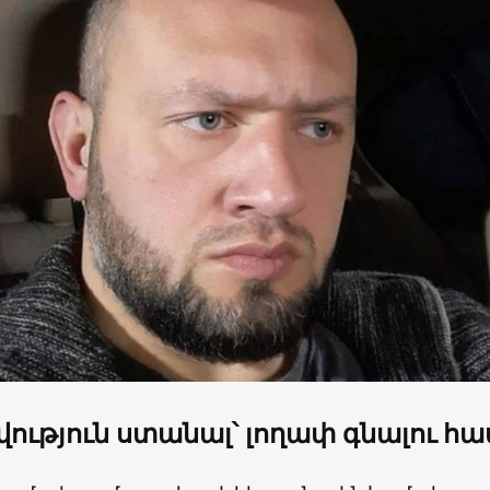
վություն ստանալ՝ լողափ գնալու հ