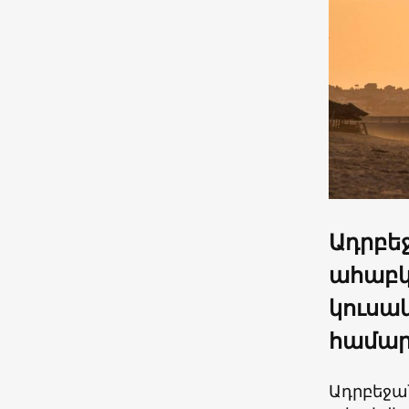
Ադրբեջ
ահաբկ
կուսակ
համար
Ադրբեջա