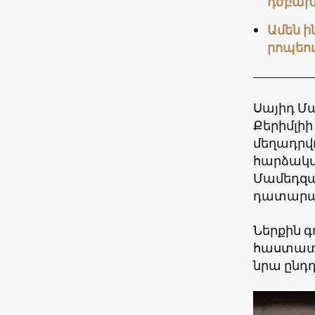
դժբախ
Ամեն ի
րոպեո
Սայիդ Մա
Քերիմլիի
մեղադրվո
հարձակվ
Մամեդզա
դատարան
Ներքին գ
հաստատել
նրա ընդդ