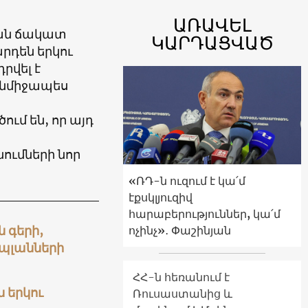
ԱՌԱՎԵԼ
կան ճակատ
ԿԱՐԴԱՑՎԱԾ
րդեն երկու
դրվել է
անմիջապես
ւմ են, որ այդ
ումների նոր
«ՌԴ-ն ուզում է կա՛մ
էքսկլյուզիվ
հարաբերություններ, կա՛մ
 գերի,
ոչինչ»․ Փաշինյան
 պլանների
ՀՀ-ն հեռանում է
 երկու
Ռուսաստանից և