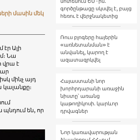
մոտենում ԵՄ-ին.
գործընթացը սկսվել է, բայց
երի մասին մեկ
հեռու է վերջնակետից
Ռուս բլոգերը հայերին
«առնետանման» է
 էր Ալի
անվանել, կարող է
մ։ Նա
ազատազրկվել
 վրա է
մար
սկ մինչ այդ
Հայաստանի նոր
 կալանքը։
խորհրդարանի առաջին
նիստը՝ առանց
նում
կաթողիկոսի. կարևոր
 պնդում են, որ
դրվագներ
Նոր կառավարության
ձևավորում ՀՀ-ում․