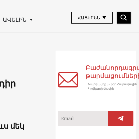
ՀԱՅԵՐԵՆ
ԱՎԵԼԻՆ
Բաժանորդագր
թարմացումներ
դիր
Կարդացեք լուրեր Հարավային
Կովկասի մասին
ևս մեկ