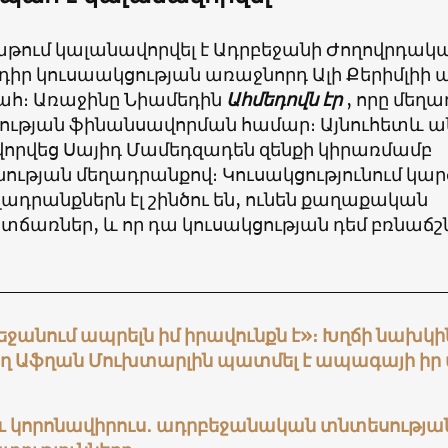
աթում կալանավորվել է Ադրբեջանի Ժողովրդա
իր կուսաակցության առաջնորդ Ալի Քերիմլիի ա
հ։ Առաջինը Նիամեդին
Ահմեդովն էր
, որը մեղա
ության ֆինանսավորման համար։ Այնուհետև 
որվեց Սայիդ Մամեդզադեն զենքի կիրառմամբ
ության մեղադրանքով։ Կուսակցությունում կարծո
ղադրանքներն էլ շինծու են, ունեն քաղաքական
ճառներ, և որ դա կուսակցության դեմ բռնաճշն
ջանում ապրելն իմ իրավունքն է»։ Խղճի նախկին
ող Աֆղան Մուխտարլին պատմել է ապագայի իր
և կորոնավիրուս․ ադրբեջանական տնտեսության