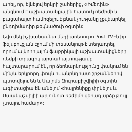
արել, որ, ելնելով երկրի շահերից,
«
Իմեդին
»
անցնում է աշխատանքային հատուկ ռեժիմի և
բացահայտ համոզելու է բնակչությանը չքվեարկել
ընդդիմադիր թեկնածուի օգտին:
Եվս մեկ իշխանամետ մեդիառեսուրս
Post TV-
ն իր
ֆեյսբուքյան էջում մի տեսանյութ է տեղադրել,
որում ալկոհոլային ֆաբրիկայի աշխատակիցները
դեմքի տրագիկ արտահայտությամբ
հայտարարում են, որ ձեռնարկությունը փակում են
մինչև երկրորդ փուլն ու անընդհատ շրջաններով
պտտվելու են և Սալոմե Զուրաբիշվիլիի օգտին
ագիտացիա են անելու՝
«
հայրենիքը փրկելու և
Սաակաշվիլիի արյունոտ ռեժիմի վերադարձը թույլ
չտալու համար
»: