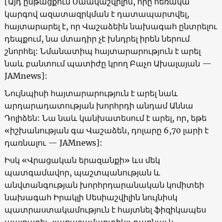
[
Այդ ընթացքում Սաակաշվիլին, որը հեռակա
կարգով ազատազրկման է դատապարտվել,
հայտարարել է, որ Վաշաձեին նախագահ ընտրելու
դեպքում, նա մտադիր չէ խնդրել իրեն ներում
շնորհել: Նմանատիպ հայտարարություն է արել
նաև բանտում պատիժը կրող Բաչո Ախալայան
—
JAMnews]:
Նույնպիսի հայտարարություն է արել նաև
արդարադատության խորհրդի անդամ Աննա
Դոլիձեն: Նա նաև կանխատեսում է արել, որ, եթե
«
իշխանության գա Վաշաձեն, դոլարը 6,70 լարի է
դառնալու
— JAMnews]:
Իսկ
«
Վրացական երազանքի
»
ևս մեկ
պատգամավոր, պաշտպանության և
անվտանգության խորհրդարանական կոմիտեի
նախագահ Իրակլի Սեսիաշվիլին նույնիսկ
պատրաստակամություն է հայտնել ֆիզիկապես
պայքարել,
«
առաջամարտիկ
»
դառնալ և