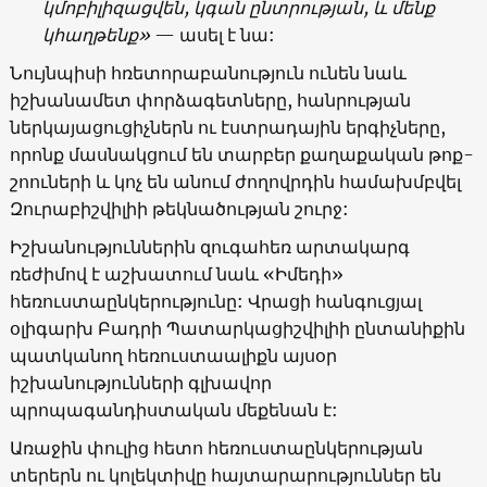
կմոբիլիզացվեն, կգան ընտրության, և մենք
կհաղթենք
»
—
ասել է նա:
Նույնպիսի հռետորաբանություն ունեն նաև
իշխանամետ փորձագետները, հանրության
ներկայացուցիչներն ու էստրադային երգիչները,
որոնք մասնակցում են տարբեր քաղաքական թոք-
շոուների և կոչ են անում ժողովրդին համախմբվել
Զուրաբիշվիլիի թեկնածության շուրջ:
Իշխանություններին զուգահեռ արտակարգ
ռեժիմով է աշխատում նաև
«
Իմեդի
»
հեռուստաընկերությունը: Վրացի հանգուցյալ
օլիգարխ Բադրի Պատարկացիշվիլիի ընտանիքին
պատկանող հեռուստաալիքն այսօր
իշխանությունների գլխավոր
պրոպագանդիստական մեքենան է:
Առաջին փուլից հետո հեռուստաընկերության
տերերն ու կոլեկտիվը հայտարարություններ են