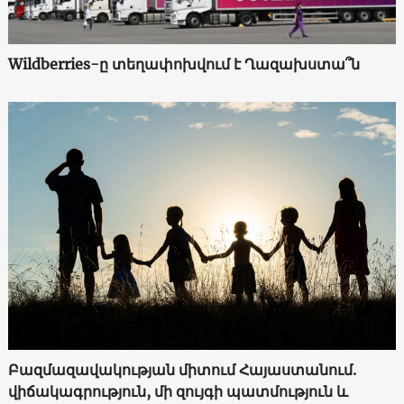
Wildberries-ը տեղափոխվում է Ղազախստա՞ն
Բազմազավակության միտում Հայաստանում.
վիճակագրություն, մի զույգի պատմություն և