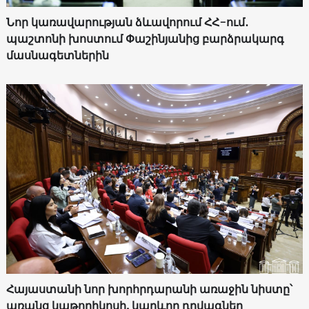
Նոր կառավարության ձևավորում ՀՀ-ում․
պաշտոնի խոստում Փաշինյանից բարձրակարգ
մասնագետներին
Հայաստանի նոր խորհրդարանի առաջին նիստը՝
առանց կաթողիկոսի. կարևոր դրվագներ