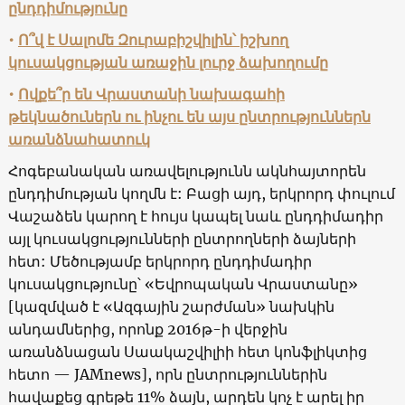
ընդդիմությունը
•
Ո՞վ է Սալոմե Զուրաբիշվիլին՝ իշխող
կուսակցության առաջին լուրջ ձախողումը
•
Ովքե՞ր են Վրաստանի նախագահի
թեկնածուներն ու ինչու են այս ընտրություններն
առանձնահատուկ
Հոգեբանական առավելությունն ակնհայտորեն
ընդդիմության կողմն է: Բացի այդ, երկրորդ փուլում
Վաշաձեն կարող է հույս կապել նաև ընդդիմադիր
այլ կուսակցությունների ընտրողների ձայների
հետ: Մեծությամբ երկրորդ ընդդիմադիր
կուսակցությունը՝
«
Եվրոպական Վրաստանը
»
[
կազմված է
«
Ազգային շարժման
»
նախկին
անդամներից, որոնք 2016թ-ի վերջին
առանձնացան Սաակաշվիլիի հետ կոնֆլիկտից
հետո —
JAMnews],
որն ընտրություններին
հավաքեց գրեթե 11% ձայն, արդեն կոչ է արել իր