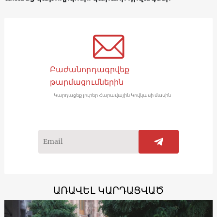
Բաժանորդագրվեք
թարմացումներին
Կարդացեք լուրեր Հարավային Կովկասի մասին
ԱՌԱՎԵԼ ԿԱՐԴԱՑՎԱԾ