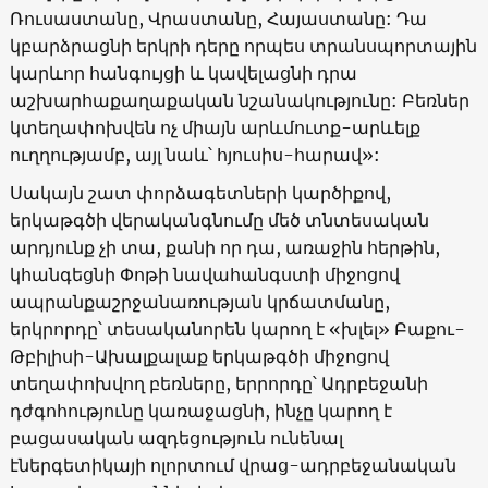
Ռուսաստանը, Վրաստանը, Հայաստանը: Դա
կբարձրացնի երկրի դերը որպես տրանսպորտային
կարևոր հանգույցի և կավելացնի դրա
աշխարհաքաղաքական նշանակությունը: Բեռներ
կտեղափոխվեն ոչ միայն արևմուտք-արևելք
ուղղությամբ, այլ նաև՝ հյուսիս-հարավ»:
Սակայն շատ փորձագետների կարծիքով,
երկաթգծի վերականգնումը մեծ տնտեսական
արդյունք չի տա, քանի որ դա, առաջին հերթին,
կհանգեցնի Փոթի նավահանգստի միջոցով
ապրանքաշրջանառության կրճատմանը,
երկրորդը՝ տեսականորեն կարող է «խլել» Բաքու-
Թբիլիսի-Ախալքալաք երկաթգծի միջոցով
տեղափոխվող բեռները, երրորդը՝ Ադրբեջանի
դժգոհությունը կառաջացնի, ինչը կարող է
բացասական ազդեցություն ունենալ
էներգետիկայի ոլորտում վրաց-ադրբեջանական