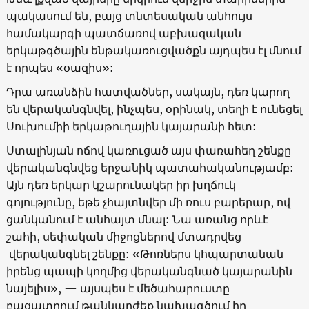
պակասում են, բայց տնտեսական անհույս
համակարգի պատճառով աբխազական
երկաթգծային ենթակառուցվածքն այդպես էլ մնում
է որպես «օազիս»:
Դրա առանձին հատվածներ, սակայն, դեռ կարող
են վերականգնվել, ինչպես, օրինակ, տեղի է ունեցել
Սուխումիի երկաթուղային կայարանի հետ:
Ստալինյան ոճով կառուցած այս փառահեղ շենքը
վերականգնվեց երջանիկ պատահականությամբ:
Այն դեռ երկար կշարունակեր իր խղճուկ
գոյությունը, եթե չհայտնվեր մի ռուս բարերար, ով
ցանկանում է անհայտ մնալ: Նա առանց որևէ
շահի, սեփական միջոցներով մտադրվեց
վերականգնել շենքը: «Թոռներս կհպարտանան
իրենց պապի կողմից վերականգնած կայարանին
նայելիս», — այսպես է մեծահարուստը
բացատրում թանկարժեք նախագծում իր