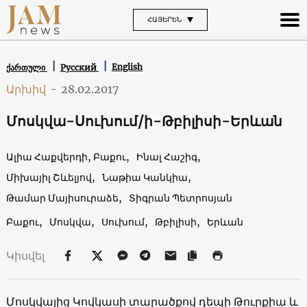
ՀԱՅԵՐԵՆ
English
ქართული
Русский
Արխիվ
-
28.02.2017
Մոսկվա-Սուխում/ի-Թբիլիսի-Երևան
Ալիա Հաքվերդի, Բաքու,
Ինալ Հաշիգ,
Միխայիլ Շևելյով,
Նաթիա Կանկիա,
Թամար Մայիսուրաձե,
Տիգրան Պետրոսյան
Բաքու,
Մոսկվա,
Սուխում,
Թբիլիսի,
Երևան
Կիսվել
Մոսկվայից Կովկասի տարածքով դեպի Թուրքիա և