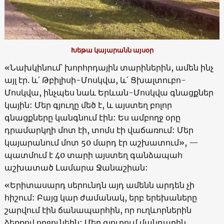
Խեթա կայարանն այսօր
«Նախկինում՝ խորհրդային տարիներին, ամեն ինչ
այլ էր. և՛ Թբիլիսի-Մոսկվա, և՛ Ցխալտուբո-
Մոսկվա, ինչպես նաև Երևան-Մոսկվա գնացքներ
կային: Մեր գյուղը մեծ է, և այստեղ բոլոր
գնացքները կանգնում էին: Ես ամբողջ օրը
դրամարկղի մոտ էի, տոմս էի վաճառում: Մեր
կայարանում մոտ 50 մարդ էր աշխատում», —
պատմում է 40 տարի այստեղ գանձապահ
աշխատած Լամարա Ջանաշիան:
«Երիտասարդ սերունդն այդ ամենն արդեն չի
հիշում: Բայց կար ժամանակ, երբ երեխաները
շարվում էին ճանապարհին, որ ուղևորներին
ձեռքով ողջունեին: Մեր գյուղում մանդարին,