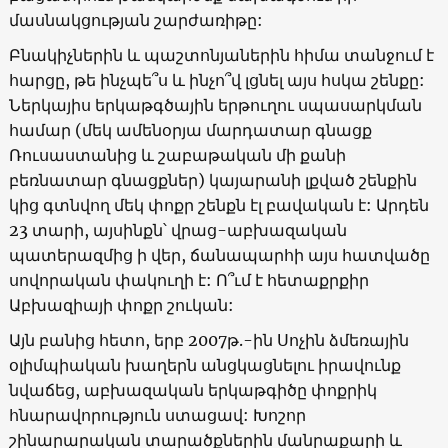
մասնակցության շարժառիթը:
Բնակիչներին և պաշտոնյաներին հիմա տանջում է
հարցը, թե ինչպե՞ս և ինչո՞վ լցնել այս հսկա շենքը:
Ներկայիս երկաթգծային երթուղու սպասարկման
համար (մեկ ամենօրյա մարդատար գնացք
Ռուսաստանից և շաբաթական մի քանի
բեռնատար գնացքներ) կայարանի լքված շենքին
կից գտնվող մեկ փոքր շենքն էլ բավական է: Արդեն
23 տարի, այսինքն՝ վրաց-աբխազական
պատերազմից ի վեր, ճանապարհի այս հատվածը
սովորական փակուղի է: Ո՞ւմ է հետաքրքիր
Աբխազիայի փոքր շուկան:
Այն բանից հետո, երբ 2007թ.-ին Սոչին ձմեռային
օլիմպիական խաղերն անցկացնելու իրավունք
նվաճեց, աբխազական երկաթգիծը փոքրիկ
հնարավորություն ստացավ: Խոշոր
շինարարական տարածքներին մանրաքարի և