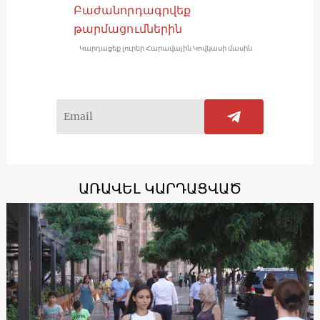
Բաժանորդագրվեք
թարմացումներին
Կարդացեք լուրեր Հարավային Կովկասի մասին
ԱՌԱՎԵԼ ԿԱՐԴԱՑՎԱԾ