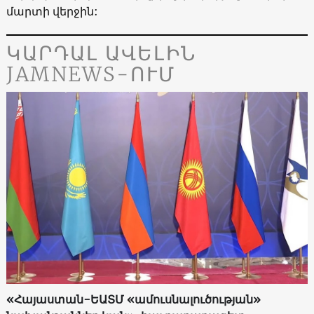
մարտի վերջին:
ԿԱՐԴԱԼ ԱՎԵԼԻՆ
JAMNEWS-ՈՒՄ
«Հայաստան-ԵԱՏՄ «ամուսնալուծության»