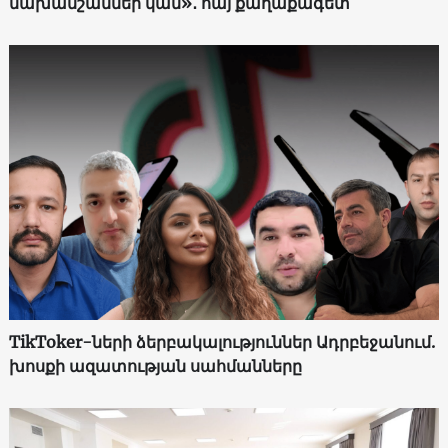
նախանշաններ կան»․ հայ քաղաքագետ
TikToker-ների ձերբակալություններ Ադրբեջանում.
խոսքի ազատության սահմանները