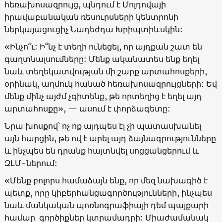
հեռախոսազրույց, պնդում է Մոլդովայի
իրավաբանական ռեսուրսների կենտրոնի
ներկայացուցիչ Նադեժդա Խրիպտիևսկին:
«Ինչո՞ւ: Ի՞նչ է տեղի ունեցել, որ այդքան շատ են
գաղտնալսումները: Մենք ականատես ենք եղել
նաև տեղեկատվության մի շարք արտահոսքերի,
օրինակ, աղմուկ հանած հեռախոսազրույցների: Եվ
մենք մինչ այժմ չգիտենք, թե որտեղից է եղել այդ
արտահոսքը», — ասում է փորձագետը:
Նրա խոսքով՝ ոչ ոք այդպես էլ չի պատասխանել
այն հարցին, թե ով է արել այդ ձայնագրությունները
և ինչպես են դրանք հայտնվել սոցցանցերում և
ԶԼՄ-ներում:
«Մենք բոլորս համաձայն ենք, որ մեզ նախագիծ է
պետք, որը կիբերհանցագործությունների, ինչպես
նաև մանկական պոռնոգրաֆիայի դեմ պայքարի
համար գործիքներ կտրամադրի: Միաժամանակ