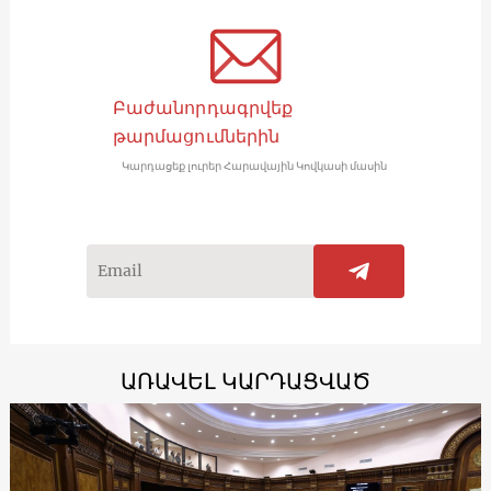
Բաժանորդագրվեք
թարմացումներին
Կարդացեք լուրեր Հարավային Կովկասի մասին
ԱՌԱՎԵԼ ԿԱՐԴԱՑՎԱԾ