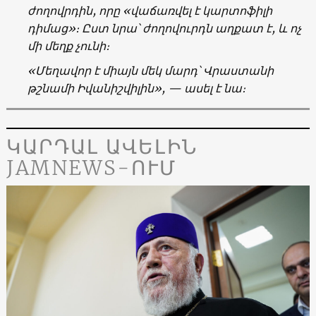
ժողովրդին, որը «վաճառվել է կարտոֆիլի
դիմաց»։ Ըստ նրա՝ ժողովուրդն աղքատ է, և ոչ
մի մեղք չունի։
«Մեղավոր է միայն մեկ մարդ՝ Վրաստանի
թշնամի Իվանիշվիլին», — ասել է նա։
ԿԱՐԴԱԼ ԱՎԵԼԻՆ
JAMNEWS-ՈՒՄ