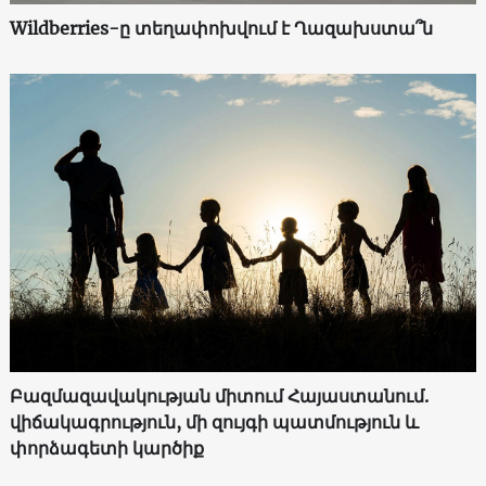
Wildberries-ը տեղափոխվում է Ղազախստա՞ն
Բազմազավակության միտում Հայաստանում.
վիճակագրություն, մի զույգի պատմություն և
փորձագետի կարծիք