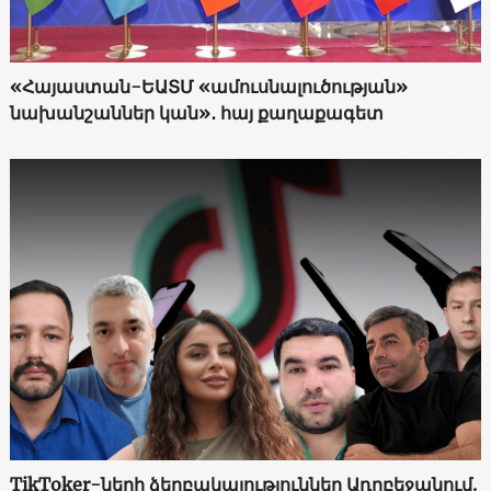
«Հայաստան-ԵԱՏՄ «ամուսնալուծության»
նախանշաններ կան»․ հայ քաղաքագետ
TikToker-ների ձերբակալություններ Ադրբեջանում.