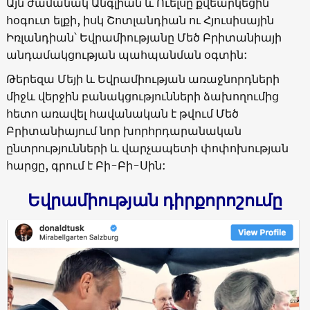
Այն ժամանակ Անգլիան և Ուելսը քվեարկեցին
հօգուտ ելքի, իսկ Շոտլանդիան ու Հյուսիսային
Իռլանդիան՝ Եվրամիությանը Մեծ Բրիտանիայի
անդամակցության պահպանման օգտին:
Թերեզա Մեյի և Եվրամիության առաջնորդների
միջև վերջին բանակցությունների ձախողումից
հետո առավել հավանական է թվում Մեծ
Բրիտանիայում նոր խորհրդարանական
ընտրությունների և վարչապետի փոփոխության
հարցը, գրում է Բի-Բի-Սին:
Եվրամիության դիրքորոշումը