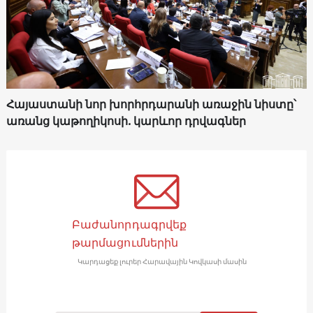
Հայաստանի նոր խորհրդարանի առաջին նիստը՝
առանց կաթողիկոսի. կարևոր դրվագներ
Բաժանորդագրվեք
թարմացումներին
Կարդացեք լուրեր Հարավային Կովկասի մասին