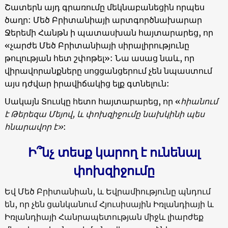
Շատերն այդ գրառումը մեկնաբանեցին որպես
ծաղր: Մեծ Բրիտանիայի արտգործնախարար
Ջերեմի Հանթն ի պատասխան հայտարարեց, որ
«չարժե Մեծ Բրիտանիայի սիրալիրությունը
թուլության հետ շփոթել»: Նա ասաց նաև, որ
վիրավորանքները սոցցանցերում չեն նպաստում
այս դժվար իրավիճակից ելք գտնելուն:
Սակայն Տուսկը հետո հայտարարեց, որ «
հիանում
է Թերեզա Մեյով, և փոխզիջումը նախկինի պես
հնարավոր է»
:
Ի՞նչ տեսք կարող է ունենալ
փոխզիջումը
Եվ Մեծ Բրիտանիան, և Եվրամիությունը պնդում
են, որ չեն ցանկանում Հյուսիսային Իռլանդիայի և
Իռլանդիայի Հանրապետության միջև լիարժեք