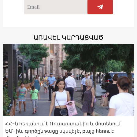
ԱՌԱՎԵԼ ԿԱՐԴԱՑՎԱԾ
ՀՀ-ն հեռանում է Ռուսաստանից և մոտենում
ԵՄ-ին. գործընթացը սկսվել է, բայց հեռու է