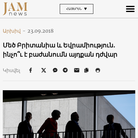
ՀԱՅԵՐԵՆ
Արխիվ
-
23.09.2018
Մեծ Բրիտանիա և Եվրամիություն.
ինչո՞ւ է բաժանումն այդքան դժվար
Կիսվել