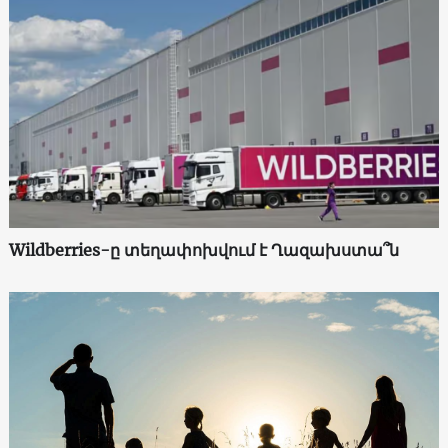
Wildberries-ը տեղափոխվում է Ղազախստա՞ն