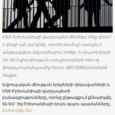
Մեծ Բրիտանիայի վարչապետ Թերեզա Մեյը գնում
է դեպի այն դահլիճը, որտեղ մամուլի ասուլիս է
անցկացվելու Ավստրիայում 2018թ-ի սեպտեմբերի
20-ին Եվրամիության առաջնորդների հետ ոչ
ֆորմալ հանդիպումից հետո: REUTERS/Leonhard
Foeger
Եվրոպական միության երկրների ղեկավարների և
Մեծ Բրիտանիայի վարչապետի
բանակցությունները, որոնց ընթացքում քննարկվել
են ԵՄ-ից Բրիտանիայի դուրս գալու պայմանները,
ձախողվել են
: