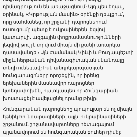
դիմադրություն են առաջացնում։ Այդպես եղավ,
օրինակ, «Կրթության մասին» օրենքի դեպքում,
որը սահմանեց, որ շրջանի դպրոցներում
ուսուցումը պետք է ուկրաիներեն լեզվով
կատարվի
․
ազգային փոքրամասնությունների
լեզվով թույլ է տրվում միայն մի քանի առարկա
դասավանդել։ Այն ժամանակ Կիևի և Բուդապեշտի
միջև հերթական դիվանագիտական սկանդալը
տեղի ունեցավ։ Իսկ անդրկարպատյան
հունգարացիները որոշեցին, որ իրենց
երեխաներին մասնավոր դպրոցներ
կտեղափոխեն, հատկապես որ Հունգարիան
խոստացել է ավելացնել դրանց թիվը։
Հունգարական դպրոցները պոպուլյար են ոչ միայն
էթնիկ հունգարացիների, այլև ուկրաինացիների
շրջանում
․ շրջանավարտները հետագայում
պլանավորում են հունգարական բուհեր դիմել։