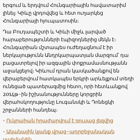
երգում և երդվում Հունգարիային հավատարիմ
լինել։ Կիևը վրդովվեց և հետ ուղարկեց
Հունգարիայի հյուպատոսին։
Դա Բուդապեշտի և Կիևի միջև լարված
հարաբերությունների էպիզոդներից մեկն է։
Հունգարիան մշտապես ուժեղացնում է իր
ներկայությունն Անդրկարպատյան մարզում՝ դա
բացատրելով իր ազգային փոքրամասնությանն
աջակցելով։ Կիևում դրան կասկածանքով են
վերաբերվում հատկապես երկրի արևելքում տեղի
ունեցած պատերազմից հետո, որի հետևանքով
2014թ-ին իշխանությունները կորցրին
վերահսկողությունը Լուգանսկի և Դոնեցկի
շրջանների հանդեպ։
•
Ուկրաիան հրաժարվում է ռուսաց լեզվից
•
Ականային կյանք վրաց-ադրբեջանական
սահմանին