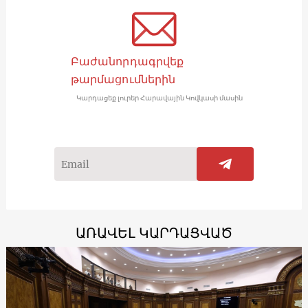
Բաժանորդագրվեք
թարմացումներին
Կարդացեք լուրեր Հարավային Կովկասի մասին
ԱՌԱՎԵԼ ԿԱՐԴԱՑՎԱԾ