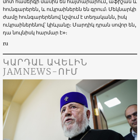
մոտ համերգի մասին են հայտարարում, աֆիշան և
հունգարերեն, և ուկրաիներեն են գրում։ Մեկնարկի
ժամը հունգարերենով նշվում է տեղականն, իսկ
ուկրաիներենով՝ կիևյանը։ Մարդիկ դրան սովոր են,
դա նույնիսկ հարմար է»։
ru
ԿԱՐԴԱԼ ԱՎԵԼԻՆ
JAMNEWS-ՈՒՄ