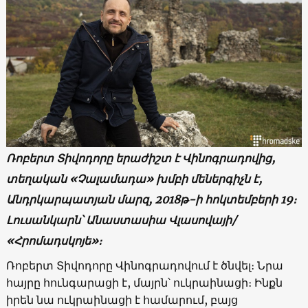
Ռոբերտ Տիվոդորը երաժիշտ է Վինոգրադովից,
տեղական «Չալամադա» խմբի մեներգիչն է,
Անդրկարպատյան մարզ, 2018թ-ի հոկտեմբերի 19։
Լուսանկարն՝ Անաստասիա Վլասովայի/
«Հրոմադսկոյե»։
Ռոբերտ Տիվոդորը Վինոգրադովում է ծնվել։ Նրա
հայրը հունգարացի է, մայրն՝ ուկրաինացի։ Ինքն
իրեն նա ուկրաինացի է համարում, բայց