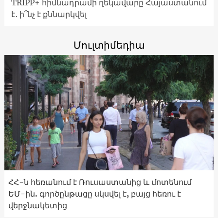
TRIPP+ հիմնադրամի ղեկավարը Հայաստանում
է․ ի՞նչ է քննարկվել
Մուլտիմեդիա
ՀՀ-ն հեռանում է Ռուսաստանից և մոտենում
ԵՄ-ին. գործընթացը սկսվել է, բայց հեռու է
վերջնակետից