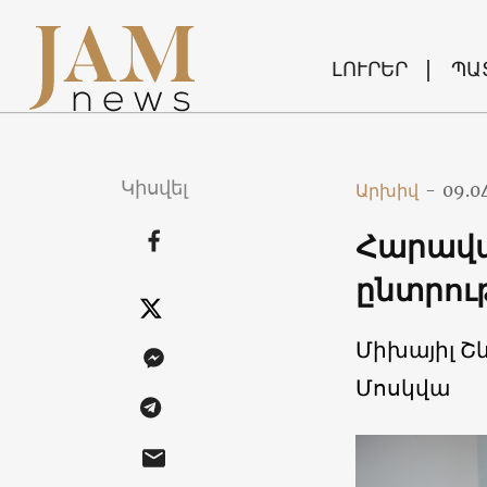
ԼՈՒՐԵՐ
ՊԱ
Կիսվել
Արխիվ
-
09.0
Հարավա
ընտրութ
Միխայիլ Շև
Մոսկվա