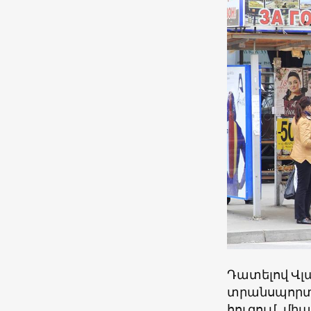
Դատելով Վլ
տրանսպորտու
հուզում, մի