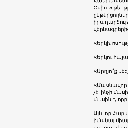
Հանրապետու
Օսիա» թերթը
ընթերցողներ
իրադարձությ
վերնագրերի
«Երկխոսութ
«Երկու հայա
«Արդյո՞ք մե
«Մասնավոր ը
չէ, ինչի մաս
մասին է, որ
Այն, որ Հար
իմանալ միայ
տառատեսակո