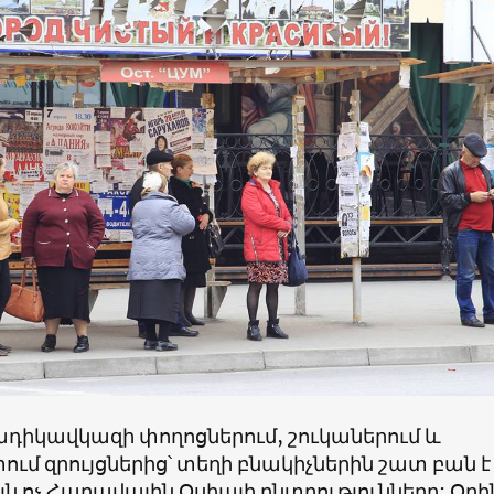
ադիկավկազի փողոցներում, շուկաներում և
մ զրույցներից՝ տեղի բնակիչներին շատ բան է
այն ոչ Հարավային Օսիայի ընտրությունները: Օր