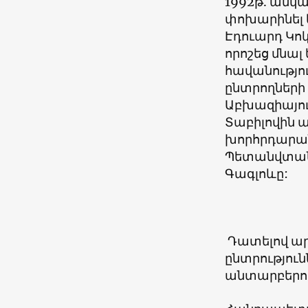
1992թ. անկ
փոխարինել ե
Էդուարդ Կոկ
որոշեց մնալ
հավանությու
ընտրողների 
Աբխազիայում
Տաբիլովին 
խորհրդարան
Պետանվտանգ
Գագլոևը:
Դատելով ար
ընտրություն
անտարբերու