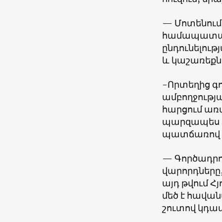
— Մոտենում
համապատաս
ընդունելութ
և կաշառեքնե
-Որտեղից գո
ամբողջությ
հարցում առան
պարզապես ա
պատճառով փլ
— Գործադրո
վարորդները,
այդ թվում 
մեծ է հավան
շուտով կդա