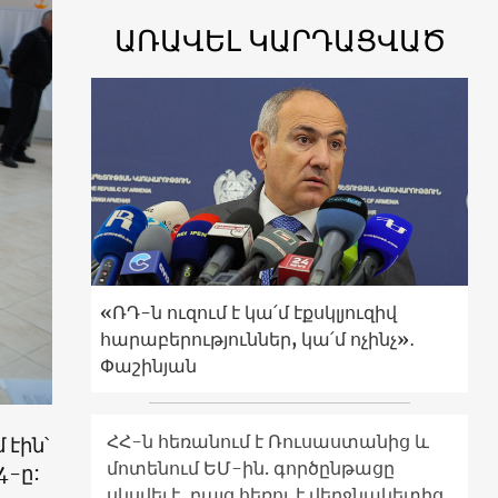
ԱՌԱՎԵԼ ԿԱՐԴԱՑՎԱԾ
«ՌԴ-ն ուզում է կա՛մ էքսկլյուզիվ
հարաբերություններ, կա՛մ ոչինչ»․
Փաշինյան
ՀՀ-ն հեռանում է Ռուսաստանից և
 էին՝
մոտենում ԵՄ-ին. գործընթացը
4-ը:
սկսվել է, բայց հեռու է վերջնակետից