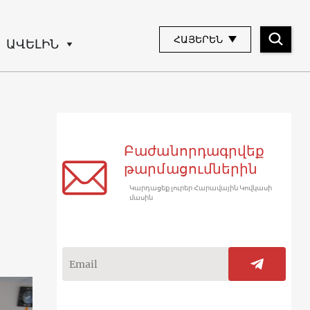
ՀԱՅԵՐԵՆ
ԱՎԵԼԻՆ
Բաժանորդագրվեք
թարմացումներին
Կարդացեք լուրեր Հարավային Կովկասի
մասին