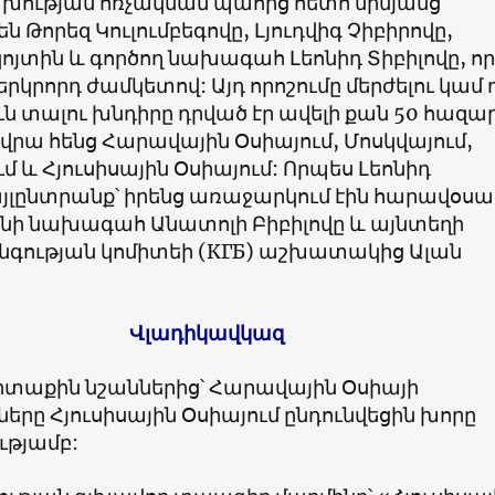
ախության հռչակման պահից հետո միմյանց
ն Թորեզ Կուլումբեգովը, Լյուդվիգ Չիբիրովը,
ոյտին և գործող նախագահ Լեոնիդ Տիբիլովը, ո
 երկրորդ ժամկետով: Այդ որոշումը մերժելու կամ
ն տալու խնդիրը դրված էր ավելի քան 50 հազա
վրա հենց Հարավային Օսիայում, Մոսկվայում,
 և Հյուսիսային Օսիայում: Որպես Լեոնիդ
այլընտրանք՝ իրենց առաջարկում էին հարավօս
ի նախագահ Անատոլի Բիբիլովը և այնտեղի
ության կոմիտեի (КГБ) աշխատակից Ալան
Վլադիկավկազ
տաքին նշաններից՝ Հարավային Օսիայի
ները Հյուսիսային Օսիայում ընդունվեցին խորը
թյամբ: