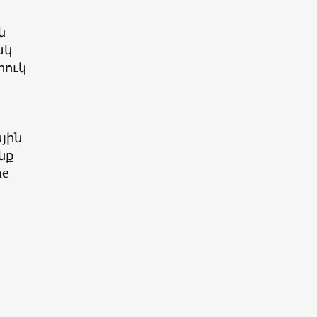
ն
ակ
րուկ
յին
նք
he