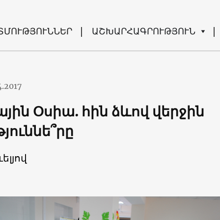
ՏՄՈՒԹՅՈՒՆՆԵՐ
ԱՇԽԱՐՀԱԳՐՈՒԹՅՈՒՆ
4.2017
յին Օսիա. հին ձևով վերջին
յուննե՞րը
ելյով