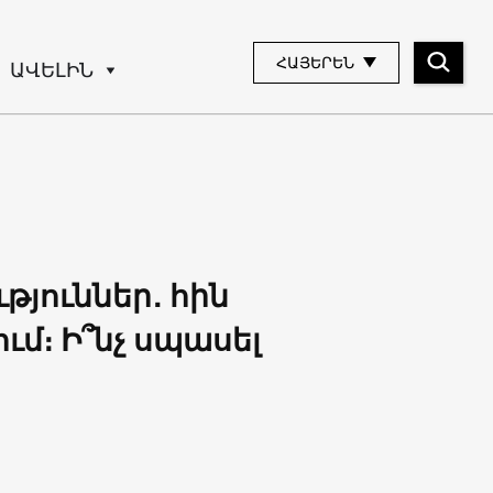
ՀԱՅԵՐԵՆ
ԱՎԵԼԻՆ
յուններ․ հին
մ։ Ի՞նչ սպասել