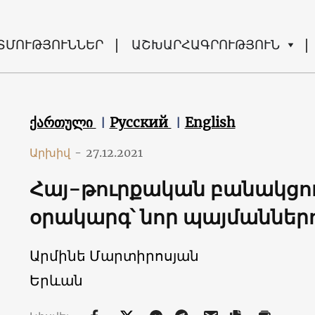
ՏՄՈՒԹՅՈՒՆՆԵՐ
ԱՇԽԱՐՀԱԳՐՈՒԹՅՈՒՆ
ქართული
Русский
English
Արխիվ
-
27.12.2021
Հայ-թուրքական բանակցութ
օրակարգ՝ նոր պայմաններու
Արմինե Մարտիրոսյան
Երևան