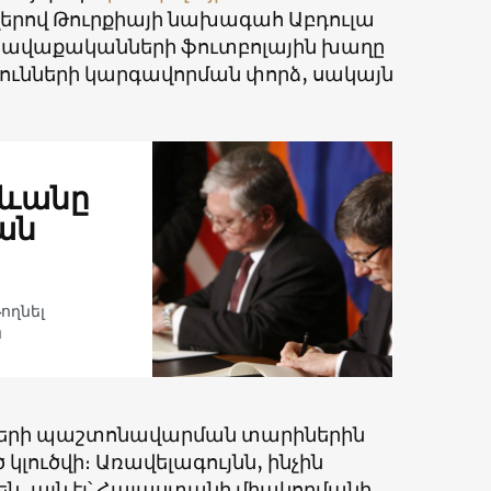
վերով Թուրքիայի նախագահ Աբդուլա
րի հավաքականների ֆուտբոլային խաղը
թյունների կարգավորման փորձ, սակայն
րևանը
ան
ողնել
ն
հների պաշտոնավարման տարիներին
 կլուծվի։ Առավելագույնն, ինչին
են, այն էլ՝ Հայաստանի միակողմանի