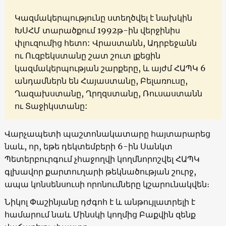
Կազմակերպությունը ստեղծվել է նախկին
ԽՍՀՄ տարածքում 1992թ-ին վերջինիս
փլուզումից հետո: Վրաստանն, Ադրբեջանն
ու Ուզբեկստանը շատ շուտ լքեցին
կազմակերպության շարքերը, և այժմ ՀԱՊԿ 6
անդամներն են Հայաստանը, Բելառուսը,
Ղազախստանը, Ղրղզստանը, Ռուսաստանն
ու Տաջիկստանը:
Վարչապետի պաշտոնակատարը հայտարարեց
նաև, որ, եթե դեկտեմբերի 6-ին Սանկտ
Պետերբուրգում չհաջողվի կողմնորոշվել ՀԱՊԿ
գլխավոր քարտուղարի թեկնածության շուրջ,
ապա կոնսենսուսի որոնումները կշարունակվեն։
Նիկոլ Փաշինյանը դժգոհ է և անթույլատրելի է
համարում նաև Մինսկի կողմից Բաքվին զենք