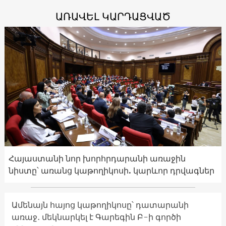
ԱՌԱՎԵԼ ԿԱՐԴԱՑՎԱԾ
Հայաստանի նոր խորհրդարանի առաջին
նիստը՝ առանց կաթողիկոսի. կարևոր դրվագներ
Ամենայն հայոց կաթողիկոսը՝ դատարանի
առաջ․ մեկնարկել է Գարեգին Բ-ի գործի