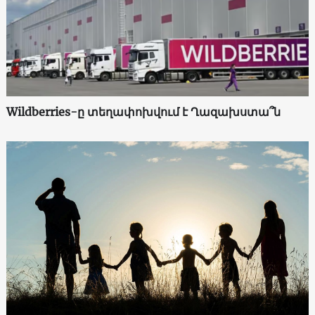
Wildberries-ը տեղափոխվում է Ղազախստա՞ն