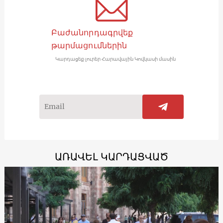
Բաժանորդագրվեք
թարմացումներին
Կարդացեք լուրեր Հարավային Կովկասի մասին
ԱՌԱՎԵԼ ԿԱՐԴԱՑՎԱԾ