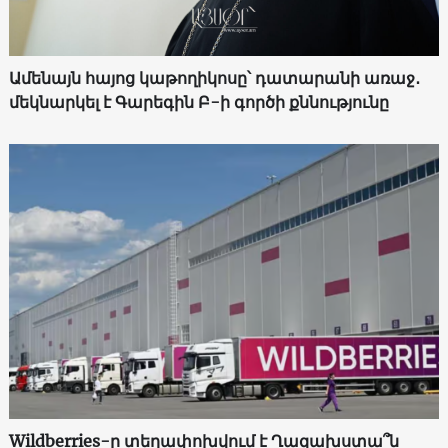
Ամենայն հայոց կաթողիկոսը՝ դատարանի առաջ․
մեկնարկել է Գարեգին Բ-ի գործի քննությունը
Wildberries-ը տեղափոխվում է Ղազախստա՞ն