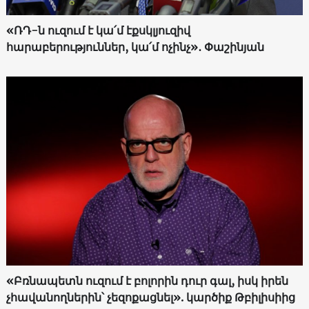
«ՌԴ-ն ուզում է կա՛մ էքսկլյուզիվ
հարաբերություններ, կա՛մ ոչինչ»․ Փաշինյան
«Բռնապետն ուզում է բոլորին դուր գալ, իսկ իրեն
չհավանողներին՝ չեզոքացնել». կարծիք Թբիլիսիից