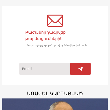
Բաժանորդագրվեք
թարմացումներին
Կարդացեք լուրեր Հարավային Կովկասի մասին
ԱՌԱՎԵԼ ԿԱՐԴԱՑՎԱԾ