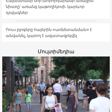
Հայաստանի նոր խորհրդարանի առաջին
նիստը՝ առանց կաթողիկոսի. կարևոր
դրվագներ
Ռուս բլոգերը հայերին «առնետանման» է
անվանել, կարող է ազատազրկվել
Մուլտիմեդիա