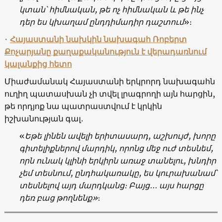
կտան՝ հիմնական, թե ոչ հիմնական և թե ինչ
դեր ես կխաղամ ընդդիմադիր դաշտում
»։
•
Հայաստանի նախկին նախագահ Ռոբերտ
Քոչարյանը քաղաքականություն է վերադառնում
կալանքից հետո
Միաժամանակ Հայաստանի երկրորդ նախագահն
ուղիղ պատասխան չի տվել լրագրողի այն հարցին,
թե որդյոք նա պատրաստվում է կրկին
իշխանության գալ․
«
Եթե
լինեն
ավելի
երիտասարդ
,
աշխույժ
,
խորը
գիտելիքներով
մարդիկ
,
որոնց
մեջ
ուժ
տեսնեմ
,
որն
ունակ
կլինի
երկիրն
առաջ
տանելու
,
խնդիր
չեմ
տեսնում
,
ընդհակառակը
,
ես
կուրախանամ՝
տեսնելով
այդ
մարդկանց։
Բայց
․․․
այս
հարցը
դեռ
բաց
թողնենք
»
։