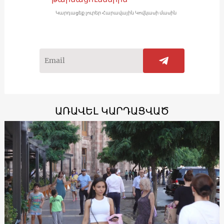
Կարդացեք լուրեր Հարավային Կովկասի մասին
ԱՌԱՎԵԼ ԿԱՐԴԱՑՎԱԾ