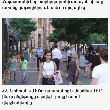
Հայաստանի նոր խորհրդարանի առաջին նիստը՝
առանց կաթողիկոսի. կարևոր դրվագներ
ՀՀ-ն հեռանում է Ռուսաստանից և մոտենում ԵՄ-
ին. գործընթացը սկսվել է, բայց հեռու է
վերջնակետից