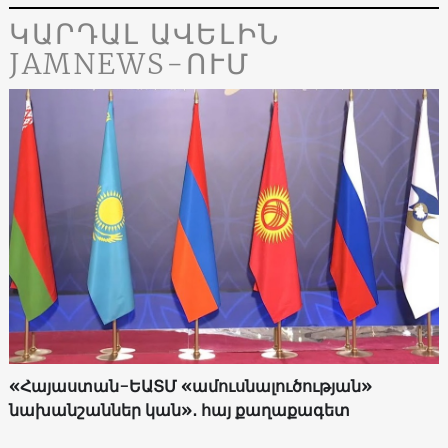
ԿԱՐԴԱԼ ԱՎԵԼԻՆ
JAMNEWS-ՈՒՄ
«Հայաստան-ԵԱՏՄ «ամուսնալուծության»
նախանշաններ կան»․ հայ քաղաքագետ