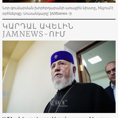
Նոր գումարման խորհրդարանի առաջին նիստը, հնչում է
օրհներգը: Լուսանկարը՝ JAMnews-ի
ԿԱՐԴԱԼ ԱՎԵԼԻՆ
JAMNEWS-ՈՒՄ