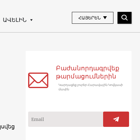
ՀԱՅԵՐԵՆ
ԱՎԵԼԻՆ
Բաժանորդագրվեք
թարմացումներին
Կարդացեք լուրեր Հարավային Կովկասի
մասին
կսվեց