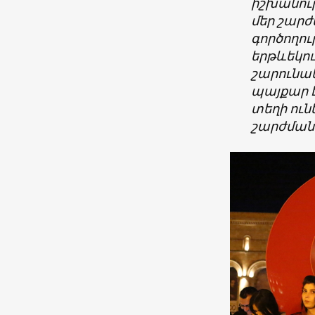
իշխանութ
մեր շարժմ
գործողու
երթևեկու
շարունակ
պայքար է
տեղի ուն
շարժման