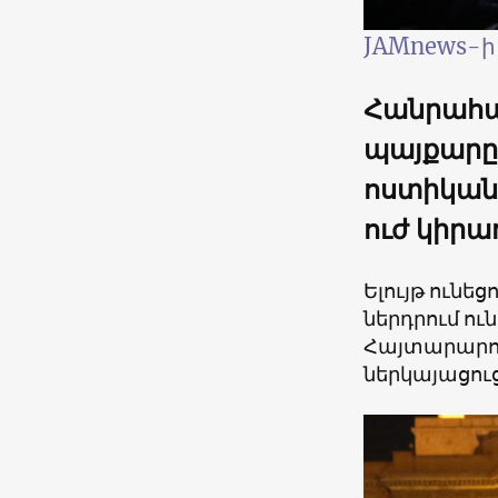
JAMnews-ի
Հանրահավ
պայքարը 
ոստիկանո
ուժ կիրառ
Ելույթ ունեց
ներդրում ու
Հայտարարութ
ներկայացու