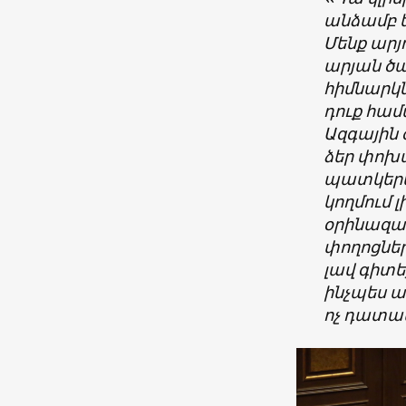
անձամբ ե
Մենք արյ
արյան ծա
հիմնարկն
դուք համ
Ազգային 
ձեր փոխա
պատկերաց
կողմում լ
օրինազան
փողոցներ
լավ գիտեք
ինչպես ա
ոչ դատավ