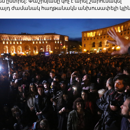
 ընտրել: Փաշինյանը կոչ է արել շարունակել
 այդ ժամանակ հաղթանակն անխուսափելի կլին