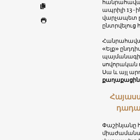
հանրահավաքը
ապրիլի 13-ին
վարչապետ ըն
ընտրվելուց 
Հանրահավա
«Ելք» ընդդ
պայմանագիր
սովորական ո
Սա և այլ ա
քաղաքացին
Հայաստ
դադա
Փաշինյանը հ
միաժամանակ