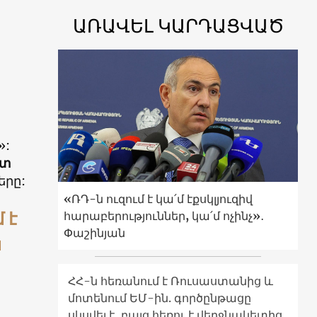
ԱՌԱՎԵԼ ԿԱՐԴԱՑՎԱԾ
»:
րտ
երը:
«ՌԴ-ն ուզում է կա՛մ էքսկլյուզիվ
 է
հարաբերություններ, կա՛մ ոչինչ»․
Փաշինյան
ն
ՀՀ-ն հեռանում է Ռուսաստանից և
մոտենում ԵՄ-ին. գործընթացը
սկսվել է, բայց հեռու է վերջնակետից