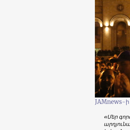
JAMnews-ի
«Մեր գոր
արդյունա