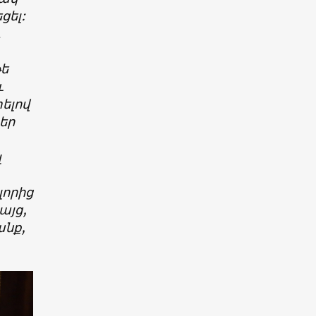
ցել:
թե
և
ելով
ձեր
լ
լորից
այց,
անք,