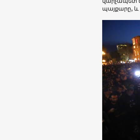
վարչապետ են
պայքարը, և