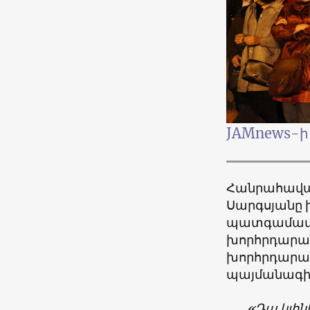
JAMnews-ի
Հանրահավաք
Սարգսյանը 
պատգամավոր
խորհրդարան
խորհրդարա
պայմանագիր
«Դա կլին