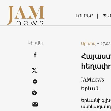
ԼՈՒՐԵՐ
ՊԱ
Կիսվել
Արխիվ
-
17.04
Հայաստ
հեղափոխ
JAMnews
Երևան
Երևանի գլխ
անհնազանդ