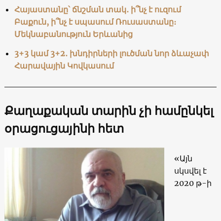
Հայաստանը՝ ճնշման տակ․ ի՞նչ է ուզում
Բաքուն, ի՞նչ է սպասում Ռուսաստանը։
Մեկնաբանություն Երևանից
3+3 կամ 3+2․ խնդիրների լուծման նոր ձևաչափ
Հարավային Կովկասում
Քաղաքական տարին չի համընկել
օրացուցայինի հետ
«Այն
սկսվել է
2020 թ-ի