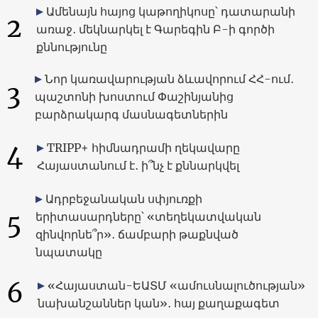
Ամենայն հայոց կաթողիկոսը՝ դատարանի
2
առաջ․ մեկնարկել է Գարեգին Բ-ի գործի
քննությունը
Նոր կառավարության ձևավորում ՀՀ-ում․
3
պաշտոնի խոստում Փաշինյանից
բարձրակարգ մասնագետներին
4
TRIPP+ հիմնադրամի ղեկավարը
Հայաստանում է․ ի՞նչ է քննարկվել
Ադրբեջանական սփյուռքի
5
երիտասարդները՝ «տեղեկատվական
զինվորնե՞ր»․ ճամբարի թաքնված
նպատակը
6
«Հայաստան-ԵԱՏՄ «ամուսնալուծության»
նախանշաններ կան»․ հայ քաղաքագետ