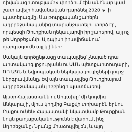
դիվանագիտությամբ» փորձում էին անհնար կամ
շատ ավելի հավանական դարձնել 2020 թ-ի
պատերազմը։ Սա թուրքական շահերն
ադրբեջանականից տարանջատելու փորձ էր,
որպեսզի Թուրքիան ղեկավարվի իր շահերով, այլ ոչ
թե Ադրբեջանի։ Այդպիսի իրավիճակում
զարգացումն այլ կլիներ։
Սակայն գործընթացը տապալվեց՝ չնայած դրա
արտակարգ լրջությանն ու ԱՄՆ պետքարտուղարի,
ՌԴ ԱԳՆ և եվրոպական ներկայացուցիչների լուրջ
ներգրավմանը։ Եվ այն տապալվեց Թուրքիայում
ադրբեջանական լոբբինգի պատճառով։
Այսօր Հայաստանն ու Արցախը՝ մի կողմից
Անկարայի, մյուս կողմից Բաքվի փոխարեն երկու
Բաքու ունեն։ Հայաստանի նկատմամբ Թուրքիան
նույն քաղաքականությունն է վարում, ինչ
Ադրբեջանը։ Նրանք միաձուլվել են, և այդ