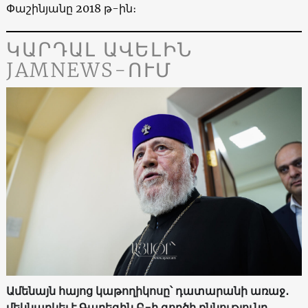
Փաշինյանը 2018 թ-ին։
ԿԱՐԴԱԼ ԱՎԵԼԻՆ
JAMNEWS-ՈՒՄ
Ամենայն հայոց կաթողիկոսը՝ դատարանի առաջ․
մեկնարկել է Գարեգին Բ-ի գործի քննությունը