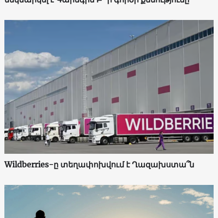
Wildberries-ը տեղափոխվում է Ղազախստա՞ն