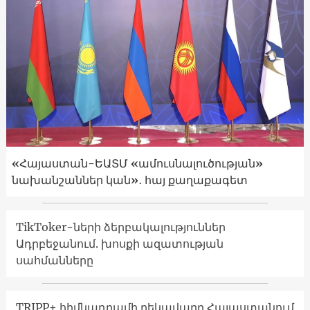
«Հայաստան-ԵԱՏՄ «ամուսնալուծության»
նախանշաններ կան»․ հայ քաղաքագետ
TikToker-ների ձերբակալություններ
Ադրբեջանում. խոսքի ազատության
սահմանները
TRIPP+ հիմնադրամի ղեկավարը Հայաստանում