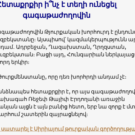
Հետաքրքիր ի՞նչ է տեղի ունեցել
գագաթաժողովին
գաթաժողովին Թյուրքական խորհուրդ է ընդուն
Ուզբեկստանը։ Այսպիսով՝ կազմակերպությունն ա
անդամ․ Ադրբեջան, Ղազախստան, Ղրղզստան,
Ուզբեկստան։ Բացի այդ, Հունգարիան ներկայա
որդ երկիր։
 Թուրքմենստանը, որը դեռ խորհրդի անդամ չէ։
նձնապես հետաքրքիր է, որ այս գագաթաժողո
նախագահ Ռեջեփ Թայիփ Էրդողանի առաջին
ան այցն է այն բանից հետո, երբ նա զորք է մտ
արհում շատերին զայրացնելով։
 սատարել է Սիրիայում թուրքական գործողությ