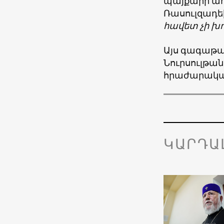
պայքարի ա
Ռասուլզադե
հավետ չի խ
Այս գագաթ
Նուրսուլթան
հրաժարական
ԿԱՐԴԱ