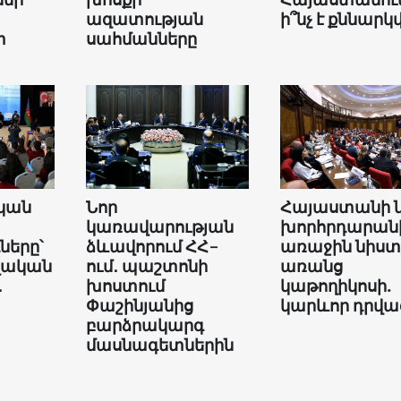
ազատության
ի՞նչ է քննարկվ
տ
սահմանները
կան
Նոր
Հայաստանի 
կառավարության
խորհրդարան
երը՝
ձևավորում ՀՀ-
առաջին նիստ
վական
ում․ պաշտոնի
առանց
․
խոստում
կաթողիկոսի.
Փաշինյանից
կարևոր դրվա
բարձրակարգ
մասնագետներին