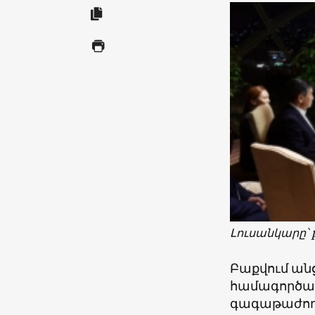
Լուսանկարը՝ p
Բաքվում անց
համագործակ
գագաթաժողո