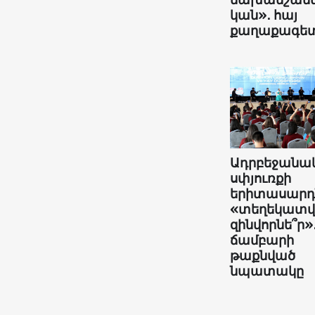
կան»․ հայ
քաղաքագե
Ադրբեջանա
սփյուռքի
երիտասարդն
«տեղեկատ
զինվորնե՞ր»
ճամբարի
թաքնված
նպատակը