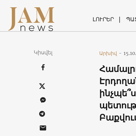
ԼՈՒՐԵՐ
ՊԱ
Կիսվել
Արխիվ
-
15.10
Համալր
Էրդողան
ինչպե՞ս
պետութ
Բաքվու