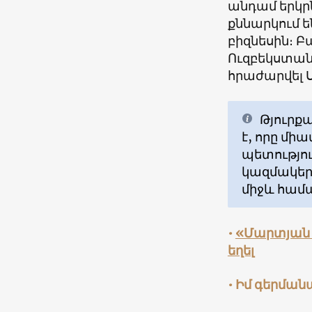
անդամ երկրն
քննարկում ե
բիզնեսին։ Բ
Ուզբեկստանի
հրաժարվել 
Թյուրք
է, որը մի
պետությու
կազմակեր
միջև համ
•
«Մարտյան ջ
եղել
• Իմ գերմա