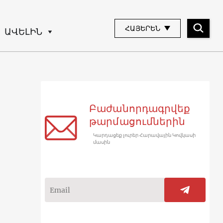
ՀԱՅԵՐԵՆ
ԱՎԵԼԻՆ
Բաժանորդագրվեք
թարմացումներին
Կարդացեք լուրեր Հարավային Կովկասի
մասին