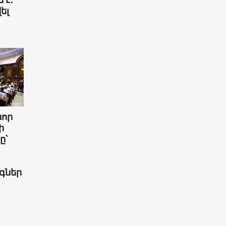
ել
նոր
ի
ը՝
գներ