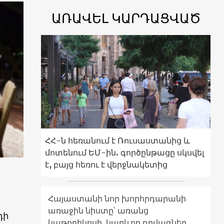
ԱՌԱՎԵԼ ԿԱՐԴԱՑՎԱԾ
ՀՀ-ն հեռանում է Ռուսաստանից և
մոտենում ԵՄ-ին. գործընթացը սկսվել
է, բայց հեռու է վերջնակետից
Հայաստանի նոր խորհրդարանի
առաջին նիստը՝ առանց
դի
կաթողիկոսի. կարևոր դրվագներ