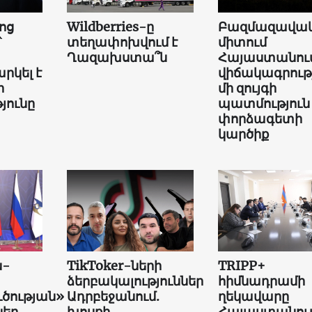
ոց
Wildberries-ը
Բազմազավակ
՝
տեղափոխվում է
միտում
Ղազախստա՞ն
Հայաստանում
րկել է
վիճակագրությ
ի
մի զույգի
յունը
պատմություն
փորձագետի
կարծիք
ն-
TikToker-ների
TRIPP+
ձերբակալություններ
հիմնադրամի
ւծության»
Ադրբեջանում.
ղեկավարը
եր
խոսքի
Հայաստանում