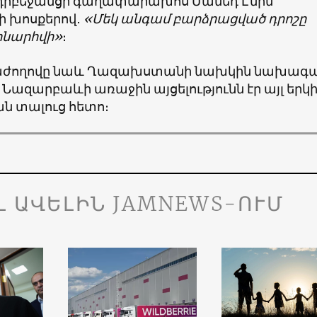
դրբեջանցի գաղափարախոս Մամեդ Էմին
ի խոսքերով․
«Մեկ անգամ բարձրացված դրոշը
ոնարհվի»
։
աժողովը նաև Ղազախստանի նախկին նախագ
 Նազարբաևի առաջին այցելությունն էր այլ երկ
 տալուց հետո։
Լ ԱՎԵԼԻՆ JAMNEWS-ՈՒՄ