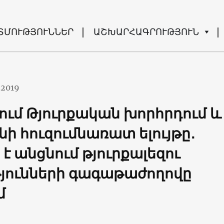
ՏՄՈՒԹՅՈՒՆՆԵՐ
ԱՇԽԱՐՀԱԳՐՈՒԹՅՈՒՆ
.2019
ում Թյուրքական խորհրդում և
ի հուզումնառատ ելույթը․
 է անցնում թյուրքալեզու
յունների գագաթաժողովը
մ