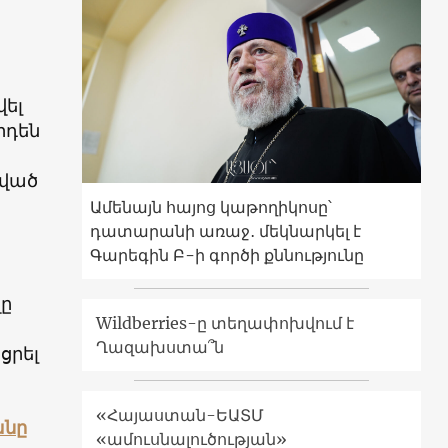
վել
րդեն
ցված
Ամենայն հայոց կաթողիկոսը՝
դատարանի առաջ․ մեկնարկել է
Գարեգին Բ-ի գործի քննությունը
վը
Wildberries-ը տեղափոխվում է
Ղազախստա՞ն
ցրել
«Հայաստան-ԵԱՏՄ
անը
«ամուսնալուծության»