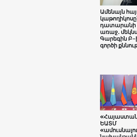
Ամենայն հայ
կաթողիկոսը
դատարանի
առաջ․ մեկնա
Գարեգին Բ-
գործի քննութ
«Հայաստա
ԵԱՏՄ
«ամուսնալո
նախանշանն