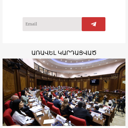
ԱՌԱՎԵԼ ԿԱՐԴԱՑՎԱԾ