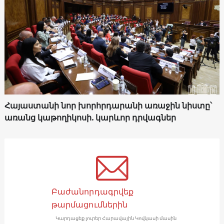
Հայաստանի նոր խորհրդարանի առաջին նիստը՝
առանց կաթողիկոսի. կարևոր դրվագներ
Բաժանորդագրվեք
թարմացումներին
Կարդացեք լուրեր Հարավային Կովկասի մասին