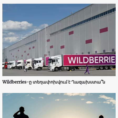
Wildberries-ը տեղափոխվում է Ղազախստա՞ն