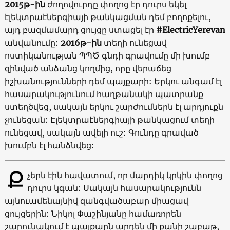
2015թ-ին
ժողովուրդը փողոց էր դուրս եկել
էլեկտրաէներգիայի թանկացման դեմ բողոքելու,
այդ բազմամարդ ցույցը ստացել էր
#ElectricYerevan
անվանումը:
2016թ-ին
տեղի ունեցավ
ոստիկանության ՊՊԾ գնդի գրավումը մի խումբ
զինված անձանց կողմից, որը վերաճեց
իշխանությունների դեմ պայքարի: Երկու անգամ էլ
հասարակությունում հաղթանակի պատրանք
ստեղծվեց, սակայն երկու շարժումներն էլ արդյուքն
չունեցան: Էլեկտրաէներգիայի թանկացում տեղի
ունեցավ, սակայն ավելի ուշ: Գունդը գրաված
խումբն էլ հանձնվեց:
Ք
չերն էին հավատում, որ մարդիկ կրկին փողոց
դուրս կգան: Սակայն հասարակությունն
այնուամենայնիվ զանգվածաբար միացավ
ցույցերին: Նիկոլ Փաշինյանը համառորեն
շարունակում է պայքարն արդեն մի քանի շաբաթ,