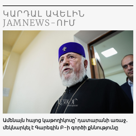
ԿԱՐԴԱԼ ԱՎԵԼԻՆ
JAMNEWS-ՈՒՄ
Ամենայն հայոց կաթողիկոսը՝ դատարանի առաջ․
մեկնարկել է Գարեգին Բ-ի գործի քննությունը