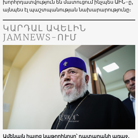
խորհրդատվություն են մատուցում ինչպես ԱԻՆ-ը,
այնպես էլ պաշտպանության նախարարությունը։
ԿԱՐԴԱԼ ԱՎԵԼԻՆ
JAMNEWS-ՈՒՄ
Ամենայն հայոց կաթողիկոսը՝ դատարանի առաջ․