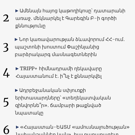
Ամենայն հայոց կաթողիկոսը՝ դատարանի
2
առաջ․ մեկնարկել է Գարեգին Բ-ի գործի
քննությունը
Նոր կառավարության ձևավորում ՀՀ-ում․
3
պաշտոնի խոստում Փաշինյանից
բարձրակարգ մասնագետներին
4
TRIPP+ հիմնադրամի ղեկավարը
Հայաստանում է․ ի՞նչ է քննարկվել
Ադրբեջանական սփյուռքի
5
երիտասարդները՝ «տեղեկատվական
զինվորնե՞ր»․ ճամբարի թաքնված
նպատակը
6
«Հայաստան-ԵԱՏՄ «ամուսնալուծության»
նախանշաններ կան»․ հայ քաղաքագետ