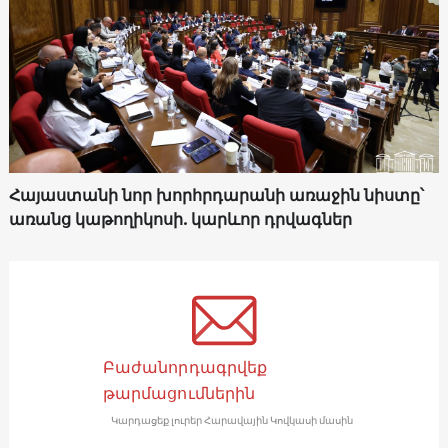
Հայաստանի նոր խորհրդարանի առաջին նիստը՝
առանց կաթողիկոսի. կարևոր դրվագներ
Բաժանորդագրվեք
թարմացումներին
Կարդացեք լուրեր Հարավային Կովկասի մասին