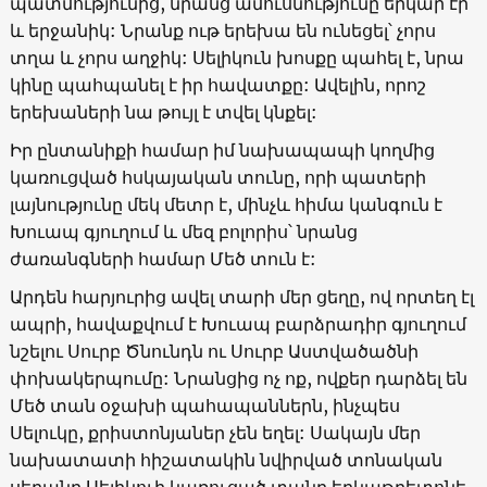
պատմությունից, նրանց ամուսնությունը երկար էր
և երջանիկ: Նրանք ութ երեխա են ունեցել՝ չորս
տղա և չորս աղջիկ: Սելիկուն խոսքը պահել է, նրա
կինը պահպանել է իր հավատքը: Ավելին, որոշ
երեխաների նա թույլ է տվել կնքել:
Իր ընտանիքի համար իմ նախապապի կողմից
կառուցված հսկայական տունը, որի պատերի
լայնությունը մեկ մետր է, մինչև հիմա կանգուն է
Խուապ գյուղում և մեզ բոլորիս՝ նրանց
ժառանգների համար Մեծ տուն է:
Արդեն հարյուրից ավել տարի մեր ցեղը, ով որտեղ էլ
ապրի, հավաքվում է Խուապ բարձրադիր գյուղում
նշելու Սուրբ Ծնունդն ու Սուրբ Աստվածածնի
փոխակերպումը: Նրանցից ոչ ոք, ովքեր դարձել են
Մեծ տան օջախի պահապաններն, ինչպես
Սելուկը, քրիստոնյաներ չեն եղել: Սակայն մեր
նախատատի հիշատակին նվիրված տոնական
սեղանը Սելիկուի կառուցած տանը երկաթբետոնե