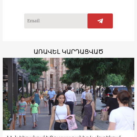
ԱՌԱՎԵԼ ԿԱՐԴԱՑՎԱԾ