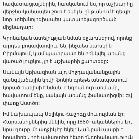
հավատացյալներին, հասկանում ես, որ աշխարհը
վերջնականապես շուռ է եկել և ընթանում է դեպի
նոր, տեխնոլոգիապես կատարելագործված
միջնադար:
Կրոնական ատելության նման օջախներով, որոնք
արդեն բոցավառվում են, ինչպես նախկին
Բիրմայում, կամ պատրաստ են բռնկվել առանց
վառած լուցկու, լի է աշխարհի քարտեզը:
Սակայն Աբխազիան այդ միջդավանանքային
զանգվածային կռվի ֆոնին գրեթե անապատում
կորած օազիսի է նման: Ընդհանուր առմամբ,
հավատում ենք, սակայն առանց ֆանատիզմի: Եվ
փառք Աստծո:
Իմ նախապապ Սելիկու Հաշիգը մուսուլման էր:
Հարսանիքներից մեկին, որը 1880-ականներին էր,
նրա դուրը մի աղջիկ էր եկել: Նա նրան պարի է
հրավիրել, որի ավարտից հետո շնորհակալություն