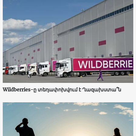
Wildberries-ը տեղափոխվում է Ղազախստա՞ն