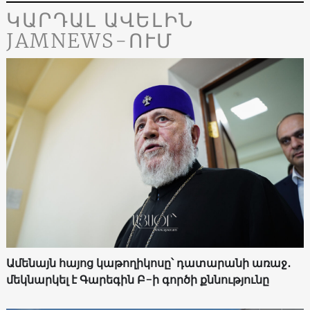
ԿԱՐԴԱԼ ԱՎԵԼԻՆ
JAMNEWS-ՈՒՄ
Ամենայն հայոց կաթողիկոսը՝ դատարանի առաջ․
մեկնարկել է Գարեգին Բ-ի գործի քննությունը