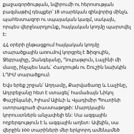
քաջագործության, նվիրումի ու հերոսության
բազմաթիվ դեպքեր՝ 18 տարեկան զինվորից մինչև
պահեստազոր ու սպայական կազմ, սակայն,
որպես վերջնարդյունք, հայկական կողմը պարտվել
է:
44 օրերի ընթացքում հայկական կողմը
տարածքային առումով կորցրել է Ֆիզուլին,
Ջեբրայիլը, Զանգելանը, Ղուբաթլուն, Լաչինի մի
մասը, ինչպես նաև՝ Հադրութն ու Շուշին նախկին
ԼՂԻՄ տարածքում։
Եվս երեք շրջան՝ Աղդամը, Քարվաճառը և Լաչինը,
Ադրբեջանը հետ է ստացել՝ համաձայն Նիկոլ
Փաշինյանի, Իլհամ Ալիևի և Վլադիմիր Պուտինի
ստորագրած փաստաթղթի: Մարդկային
կորուստներն անչափելի են: Սա ազգային
ողբերգություն է և ազգային աղետ: Ավելին, սա
վերջին 100 տարիների մեր երկրորդ ամենամեծ