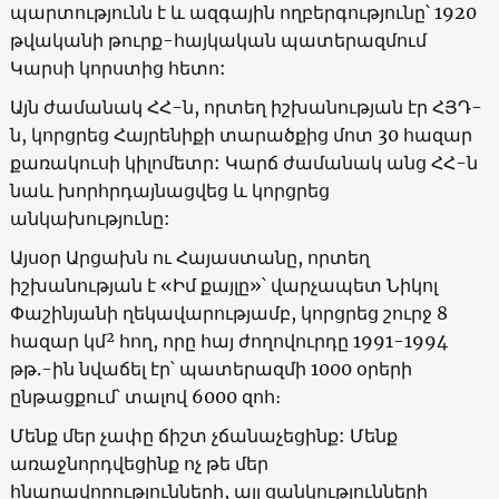
պարտությունն է և ազգային ողբերգությունը՝ 1920
թվականի
թուրք-հայկական պատերազմում
Կարսի կորստից հետո:
Այն ժամանակ ՀՀ-ն, որտեղ իշխանության էր ՀՅԴ-
ն, կորցրեց Հայրենիքի տարածքից մոտ 30 հազար
քառակուսի կիլոմետր: Կարճ ժամանակ անց ՀՀ-ն
նաև խորհրդայնացվեց և կորցրեց
անկախությունը:
Այսօր Արցախն ու Հայաստանը, որտեղ
իշխանության է «Իմ քայլը»՝ վարչապետ Նիկոլ
Փաշինյանի ղեկավարությամբ, կորցրեց շուրջ 8
հազար կմ² հող, որը հայ ժողովուրդը 1991-1994
թթ.-ին նվաճել էր՝ պատերազմի 1000 օրերի
ընթացքում՝ տալով 6000 զոհ։
Մենք մեր չափը ճիշտ չճանաչեցինք: Մենք
առաջնորդվեցինք ոչ թե մեր
հնարավորությունների, այլ ցանկությունների