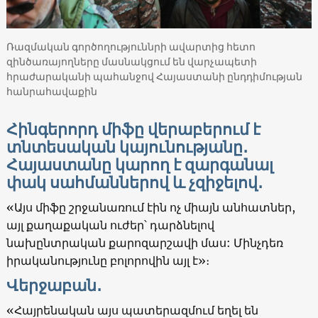
Ռազմական գործողություննրի ավարտից հետո
զինծառայողները մասնակցում են վարչապետի
հրաժարականի պահանջով Հայաստանի ընդդիմության
հանրահավաքին
Հինգերորդ
միֆը
վերաբերում
է
տնտեսական
կայունությանը
․
Հայաստանը
կարող
է
զարգանալ
փակ
սահմաններով
և
չզիջելով
․
«Այս միֆը շրջանառում էին ոչ միայն անհատներ,
այլ քաղաքական ուժեր՝ դարձնելով
նախընտրական քարոզարշավի մաս: Մինչդեռ
իրականությունը բոլորովին այլ է»։
Վերջաբան․
«Հայրենական այս պատերազմում եղել են