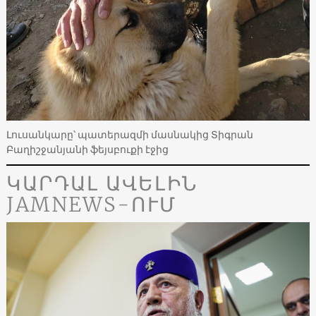
Լուսանկարը՝ պատերազմի մասնակից Տիգրան
Բաղիշջանյանի ֆեյսբուքի էջից
ԿԱՐԴԱԼ ԱՎԵԼԻՆ
JAMNEWS-ՈՒՄ