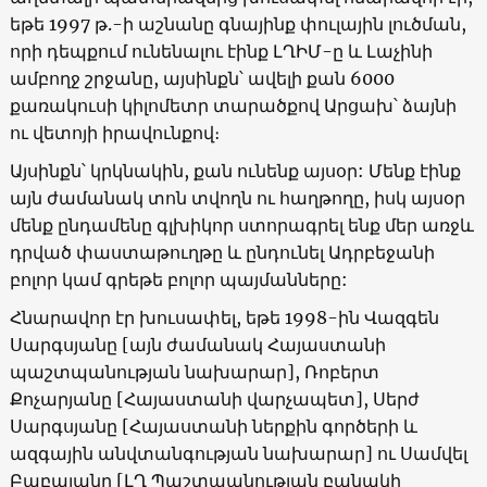
եթե 1997 թ.-ի աշնանը գնայինք փուլային լուծման,
որի դեպքում ունենալու էինք ԼՂԻՄ-ը և Լաչինի
ամբողջ շրջանը, այսինքն՝ ավելի քան 6000
քառակուսի կիլոմետր տարածքով Արցախ՝ ձայնի
ու վետոյի իրավունքով։
Այսինքն՝ կրկնակին, քան ունենք այսօր: Մենք էինք
այն ժամանակ տոն տվողն ու հաղթողը, իսկ այսօր
մենք ընդամենը գլխիկոր ստորագրել ենք մեր առջև
դրված փաստաթուղթը և ընդունել Ադրբեջանի
բոլոր կամ գրեթե բոլոր պայմանները:
Հնարավոր էր խուսափել, եթե 1998-ին Վազգեն
Սարգսյանը [այն ժամանակ Հայաստանի
պաշտպանության նախարար], Ռոբերտ
Քոչարյանը [Հայաստանի վարչապետ], Սերժ
Սարգսյանը [Հայաստանի ներքին գործերի և
ազգային անվտանգության նախարար] ու Սամվել
Բաբայանը [ԼՂ Պաշտպանության բանակի