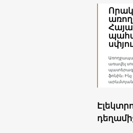
Որակ
առող
Հայ
պահա
սփյո
Առողջապա
առավել ս
պատերազմ
ֆոնին։ Ինչ
արևմտյան
Էլեկտր
դեղամի