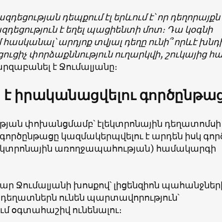
զդեցության դեպքում էլ երևում է՝ որ դեղորայքն 
 ազդեցություն է եղել պացիենտի մոտ։ Դա կօգնի
հասկանալ՝ արդյոք տվյալ դեղը ունի՞ որևէ խնդ
ցուցիչ փորձաքննություն ուղարկվի, շուկայից հ
զաբանել է Ջումալյանը։
ս է իրականացվելու գործընթա
յան փոխանցմամբ՝ էլեկտրոնային դեղատոմսի
գործընթացը կազմակերպվելու է արդեն իսկ գոր
լեկտրոնային առողջապահության) համակարգի
 Ջումալյանի խոսքով՝ լիցենզիոն պահանջներ
որ դեղատներն ունեն պարտավորություն՝
մ օգտահաշիվ ունենալու։