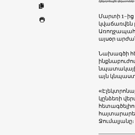
Էլեկտրոնային դեղատոմսեր 
Մարտի 1-ից
կվաճառվեն 
Առողջապահ
այսօր արժա
Նախագծի հեղ
ինքնաբուժու
նպատակային
այն կնպաստ
«Էլեկտրոնայ
կընձեռի վեր
հետագծելիո
հայտարարե
Ջումալյանը։