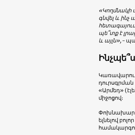
«Կողմնակի ա
գնվել և ինչ
հետագայում 
պե՞տք է լրա
և այլն»,-
պար
Ինչպե՞
Կառավարութ
դուրսգրման 
«Արմեդ» (է
միջոցով։
Փոխնախարար
ելնելով բոլ
համակարգու