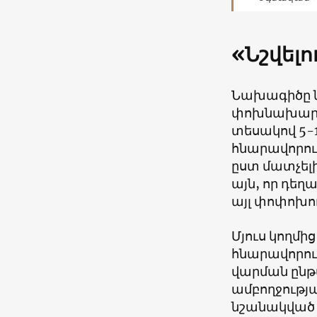
«Նշվելո
Նախագիծը ն
փոխնախարար
տեսակով 5-1
հնարավորութ
ըստ մատչել
այն, որ դե
այլ փոփոխո
Մյուս կողմի
հնարավորութ
վարման ընթ
ամբողջությա՞
նշանակված դ