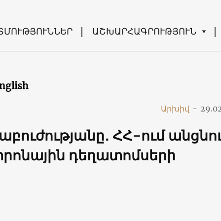
ՏՄՈՒԹՅՈՒՆՆԵՐ
ԱՇԽԱՐՀԱԳՐՈՒԹՅՈՒՆ
nglish
Արխիվ
-
29.0
նաբուժությանը․ ՀՀ-ում անցնո
կտրոնային դեղատոմսերի