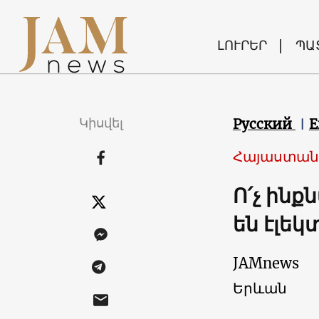
ԼՈՒՐԵՐ
ՊԱ
Կիսվել
Русский
E
Հայաստան
Ո՛չ ինք
են էլե
JAMnews
Երևան