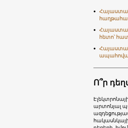
Հայաստանը
հաղթահա
Հայաստան
հետո՝ հա
Հայաստան
ապահովա
Ո՞ր դեղ
Էլեկտրոնայի
արտոնյալ պ
ազդեցությա
հակասնկայի
դեղերի, իմու