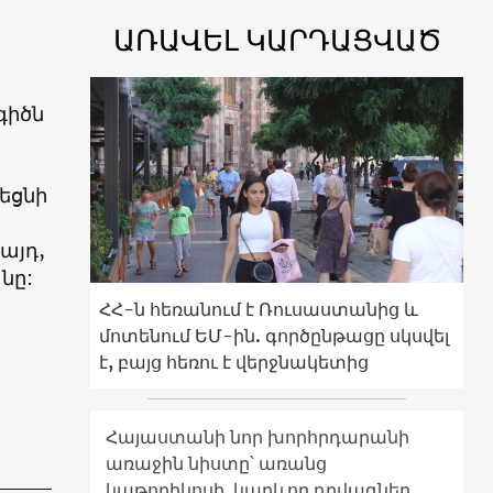
ԱՌԱՎԵԼ ԿԱՐԴԱՑՎԱԾ
գիծն
եցնի
այդ,
նը:
ՀՀ-ն հեռանում է Ռուսաստանից և
մոտենում ԵՄ-ին. գործընթացը սկսվել
է, բայց հեռու է վերջնակետից
Հայաստանի նոր խորհրդարանի
առաջին նիստը՝ առանց
կաթողիկոսի. կարևոր դրվագներ