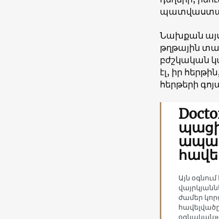
պատվաստան
Նախքան այս
թղթային տա
բժշկական կ
էլ, իր հերթ
հերթերի գոյ
Docto
պացի
ապահ
հավե
Այն օգնու
վայրկյանն
ժամեր կորց
հավելվածը
օգնական»