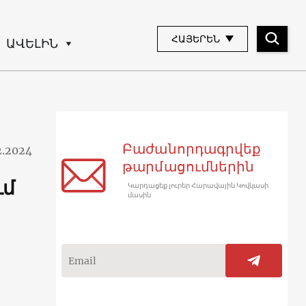
ՀԱՅԵՐԵՆ
ԱՎԵԼԻՆ
Բաժանորդագրվեք
2.2024
թարմացումներին
ւմ
Կարդացեք լուրեր Հարավային Կովկասի
մասին