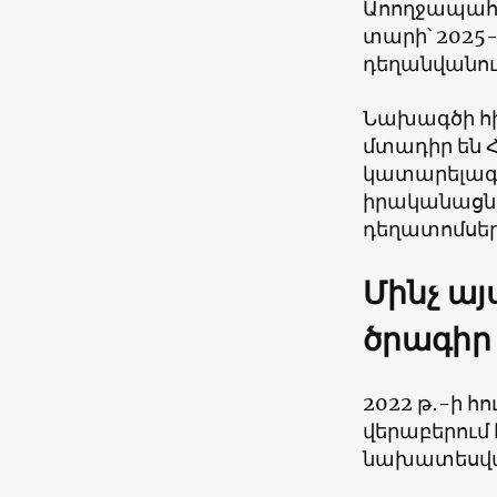
Աոողջապահո
տարի՝ 2025-
դեղանվանու
Նախագծի հի
մտադիր են Հ
կատարելագոր
իրականացնե
դեղատոմսեր
Մինչ այ
ծրագիր
2022 թ․-ի հ
վերաբերում 
նախատեսված