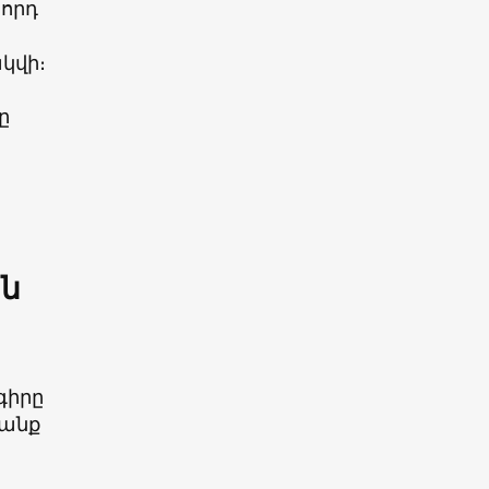
որդ
կվի։
ը
ին
գիրը
րանք