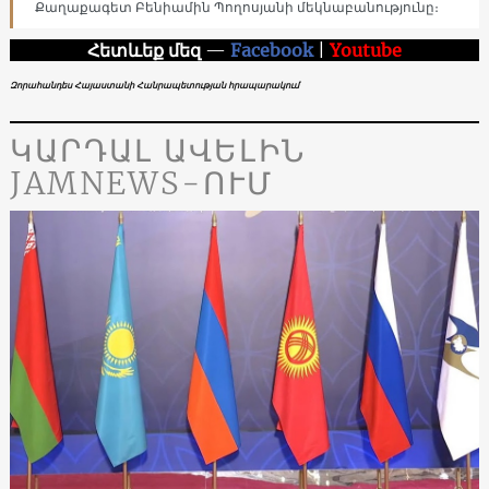
Քաղաքագետ Բենիամին Պողոսյանի մեկնաբանությունը։
Հետևեք մեզ
—
Facebook
|
Youtube
Զորահանդես Հայաստանի Հանրապետության հրապարակում
ԿԱՐԴԱԼ ԱՎԵԼԻՆ
JAMNEWS-ՈՒՄ