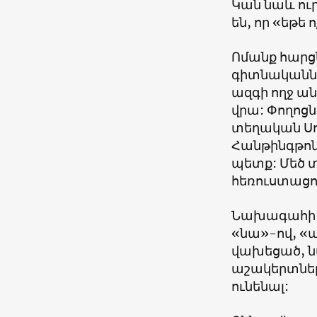
Կան նաև ուր
են, որ «եթե 
Ոմանք հարցն
գիտնականներ
ազգի ողջ ան
վրա: Փողոցն
տեղական Սու
Հանթինգթոնն
պետք: Մեծ 
հեռուստացու
Նախագահի մի
«նա»-ով, «
վախեցած, ն
աշակերտներն
ունենալ: