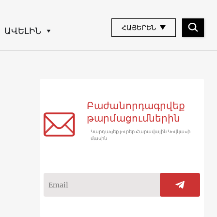
ՀԱՅԵՐԵՆ
ԱՎԵԼԻՆ
Բաժանորդագրվեք
թարմացումներին
Կարդացեք լուրեր Հարավային Կովկասի
մասին