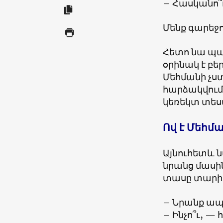
– Հասկանո՞ւ
Մենք գարեջո
Հետո նա պատ
օրինակ է բե
Մեհմանի չս
հարձակվում 
կեռեկտ տեսա
Ով է Մեհմ
Այնուհետև ն
նրանց մասին
տասը տարի
– Նրանք ապո
– Ինչո՞ւ, — 