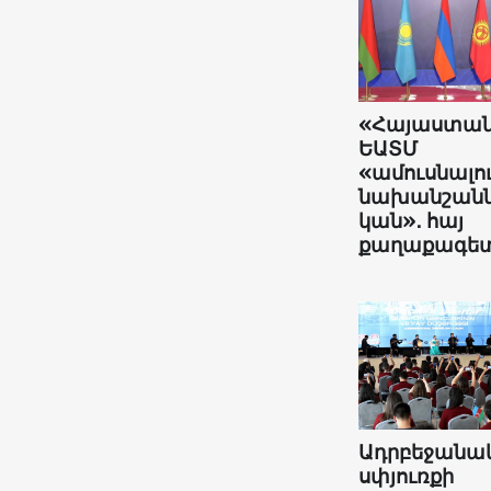
«Հայաստա
ԵԱՏՄ
«ամուսնալո
նախանշանն
կան»․ հայ
քաղաքագե
Ադրբեջանա
սփյուռքի