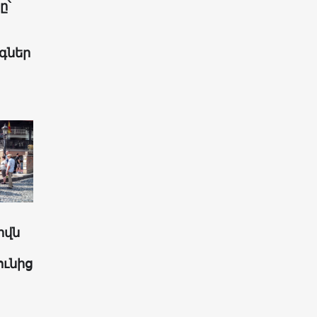
ը՝
գներ
իվն
ունից