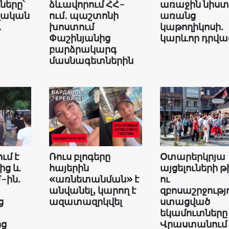
երը՝
ձևավորում ՀՀ-
առաջին նիստ
վական
ում․ պաշտոնի
առանց
․
խոստում
կաթողիկոսի.
Փաշինյանից
կարևոր դրվա
բարձրակարգ
մասնագետներին
ւմ է
Ռուս բլոգերը
Օտարերկրյա
ից և
հայերին
այցելուների թ
-ին.
«առնետանման» է
ու
անվանել, կարող է
զբոսաշրջությ
ց
ազատազրկվել
ստացված
եկամուտները
ից
Վրաստանում