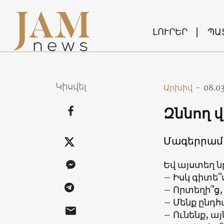
ԼՈՒՐԵՐ
ՊԱ
Կիսվել
Արխիվ
-
08.0
Զննող 
Մագերրամ 
Եվ այստեղ ն
– Իսկ գիտե՞
– Որտեղի՞ց,
– Մենք ընդհ
– Ունենք, ա