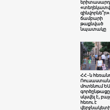
երիտասարդն
«տեղեկատ
զինվորնե՞ր»
ճամբարի
թաքնված
նպատակը
ՀՀ-ն հեռանո
Ռուսաստան
մոտենում ԵՄ
գործընթացը
սկսվել է, բայ
հեռու է
վերջնակետ