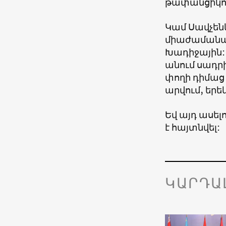
թափանցիկու
Կամ Սավչեն
միաժամանակ 
Խադիջային: 
անում սադրի
փողի դիմաց 
արվում, երեկ
Եվ այդ ասել
է հայտնվել:
ԿԱՐԴԱ