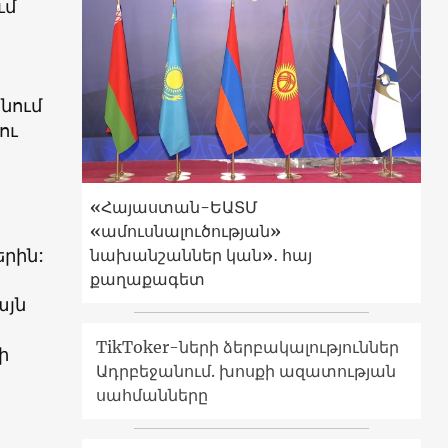
ւմ
նում
ու
«Հայաստան-ԵԱՏՄ
«ամուսնալուծության»
երին:
նախանշաններ կան»․ հայ
քաղաքագետ
այն
TikToker-ների ձերբակալություններ
ի
Ադրբեջանում. խոսքի ազատության
սահմանները