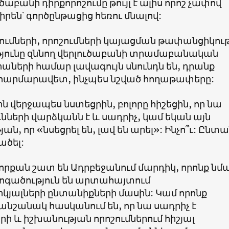
ծաբանի դիրքորոշումը թույլ է ալիս որոշ չափով
 իրեն՝ գործընթացից հեռու մնալով:
ումների, որոշումների կայացման թափանցիկու
յունը զննող վերլուծաբանի տրամաբանական
աների համար լավագույն սնունդն են, դրանք
 հարմարավետ, ինչպես նշված հողաթափերը:
ն վերջապես նստեցրին, բոլորը հիշեցին, որ նա
նների վարձկանն է և սադրիչ, կամ եկան այն
ն, որ «նսեցրել են, լավ են արել»: Ինչո՞ւ: Ընտ
ածել:
 որքան շատ են Ադրբեջանում մարդիկ, որոնք նմ
հոգածություն են արտահայտում
յալների ընտանիքների մասին: Կամ որոնք
նշանակ հասկանում են, որ նա սադրիչ է
ի և իշխանության որոշումներում հիշյալ