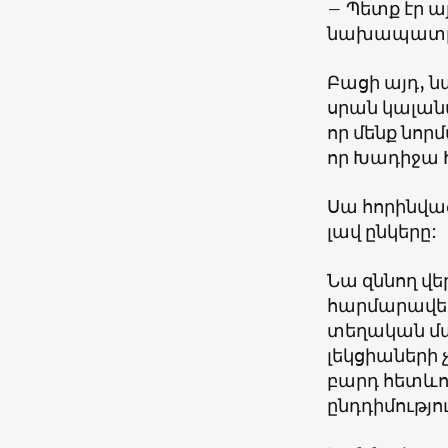
– Պետք էր այ
նախապատր
Բացի այդ, ն
սրան կալանա
որ մենք նորմ
որ Խադիջա Ի
Սա հորինված
լավ ընկերը:
Նա զննող վե
հարմարավետ
տեղական մա
լեկցիաների
բարդ հետևու
ընդդիմությու