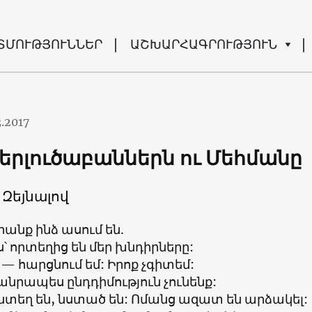
ՏՄՈՒԹՅՈՒՆՆԵՐ
ԱՇԽԱՐՀԱԳՐՈՒԹՅՈՒՆ
3.2017
վերլուծաբաններն ու Մեհմանը
Զեյնալով
րանք ինձ ասում են.
ս՝ որտեղից են մեր խնդիրները:
 — հարցնում եմ: Իրոք չգիտեմ:
անրապես ընդդիմություն չունենք:
յնտեղ են, նստած են: Ոմանց ազատ են արձակել: