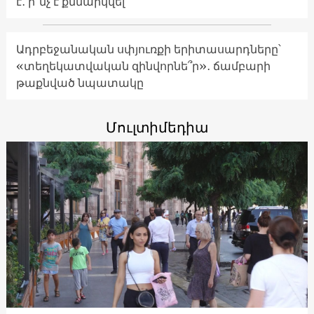
է․ ի՞նչ է քննարկվել
Ադրբեջանական սփյուռքի երիտասարդները՝
«տեղեկատվական զինվորնե՞ր»․ ճամբարի
թաքնված նպատակը
Մուլտիմեդիա