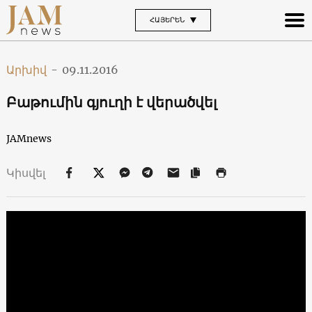
ՀԱՅԵՐԵՆ
Արխիվ
-
09.11.2016
Բաթումին գյուղի է վերածվել
JAMnews
Կիսվել