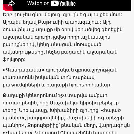
Երբ դու չես գնում գյուղ, գյուղն է գալիս քեզ մոտ:
Այդպես եղավ Բաթումիի պարագայում: Այդ
ծովափնյա քաղաքը մի օրով վերածվեց գեղեցիկ
աջարական գյուղի, լցվեց հողի աշնանային
բարիքներով, կենդանացան մոռացված
ավանդույթները, հնչեց բացառիկ աջարական
ֆոլկլորը:
«Գանդագանա» գյուղական զբոսաշրջության
փառատոնն իսկական տոն դարձավ
բաթումցիների և քաղաքի հյուրերի համար:
Քաղաքի կենտրոնում 150 տարվա ամբար
ցուցադրեցին, որը Մաչախելա կիրճից բերել էր
տերը՝ Նոե պապը, Խիխաձիրի գյուղից՝ «հալած
պանիր», քաղցրավենիք, Մաչախելիի «գարեջրի
պանիր», Քոբուլեթիից՝ բնական մեղր, վարդագույն
«չխավերի»՝ Կեդայում Շերվաշիձեի խաղողից