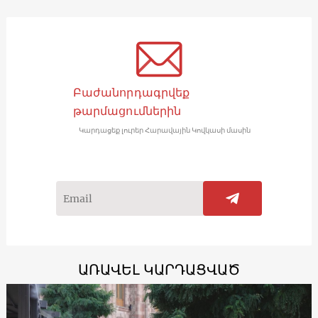
Բաժանորդագրվեք
թարմացումներին
Կարդացեք լուրեր Հարավային Կովկասի մասին
ԱՌԱՎԵԼ ԿԱՐԴԱՑՎԱԾ