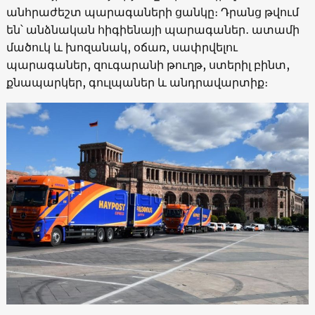
անհրաժեշտ պարագաների ցանկը։ Դրանց թվում
են՝ անձնական հիգիենայի պարագաներ․ ատամի
մածուկ և խոզանակ, օճառ, սափրվելու
պարագաներ, զուգարանի թուղթ, ստերիլ բինտ,
քնապարկեր, գուլպաներ և անդրավարտիք։