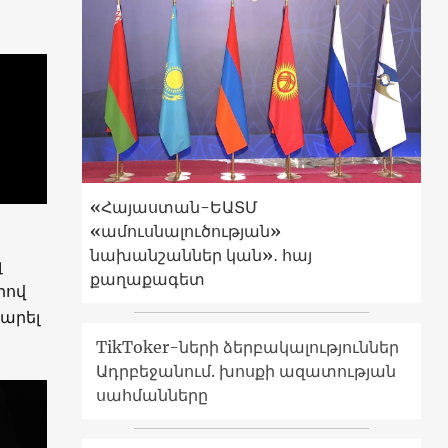
«Հայաստան-ԵԱՏՄ
«ամուսնալուծության»
նախանշաններ կան»․ հայ
լ
քաղաքագետ
րով
ճարել
TikToker-ների ձերբակալություններ
Ադրբեջանում. խոսքի ազատության
սահմանները