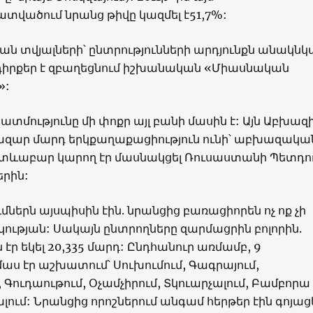
վածում նրանց թիվը կազմել է
51,7%:
 տվյալների՝ ընտրությունների արդյունքն անակնկալ
րքեր է զբաղեցնում իշխանական «Միասնական
»:
ատմությունը մի փոքր այլ բանի մասին է: Այն Աբխազ
հազար մարդ երկքաղաքացիություն ունի՝ աբխազակա
ետևաբար կարող էր մասնակցել Ռուսաստանի Պետդո
երին:
երն այսպիսին էին. նրանցից բառացիորեն ոչ ոք չի
կության: Սակայն ընտրողները զարմացրին բոլորին.
 էր եկել 20,335 մարդ: Ընդհանուր առմամբ, 9
ս էր աշխատում՝ Սուխումում, Գագրայում,
, Գուդաութում, Օչամչիրում, Տկուարչալում, Բամբորա
լում: Նրանցից որոշներում անգամ հերթեր էին գոյացե