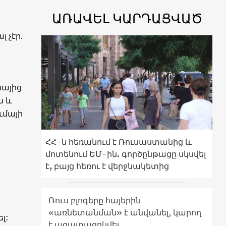
ԱՌԱՎԵԼ ԿԱՐԴԱՑՎԱԾ
 չէր.
իայից
ն և
ւմայի
ՀՀ-ն հեռանում է Ռուսաստանից և
մոտենում ԵՄ-ին. գործընթացը սկսվել
է, բայց հեռու է վերջնակետից
Ռուս բլոգերը հայերին
«առնետանման» է անվանել, կարող
լ:
է ազատազրկվել