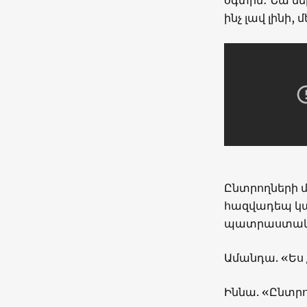
ինչ լավ լինի, 
Ընտրողների 
հազվադեպ կար
պատրաստակամ
Ամանդա. «Ես չ
Իննա. «Ընտրո