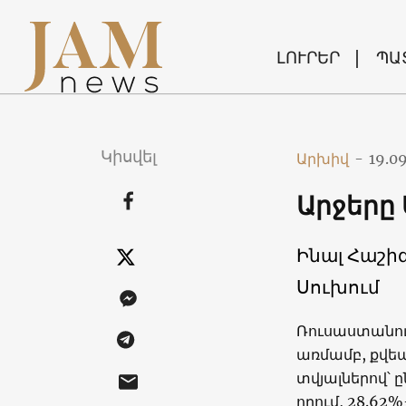
ԼՈՒՐԵՐ
ՊԱ
Կիսվել
Արխիվ
-
19.0
Արջերը 
Ինալ Հաշի
Սուխում
Ռուսաստանում
առմամբ, քվեա
տվյալներով՝ 
որում, 28.62%