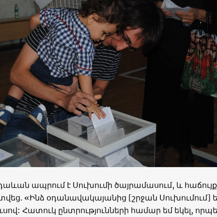
աևան ապրում է Սուխումի ծայրամասում, և հաճույք
տվեց. «Ինձ օդանավակայանից [շրջան Սուխումում] 
ւսով: Հատուկ ընտրությունների համար եմ եկել, որպ