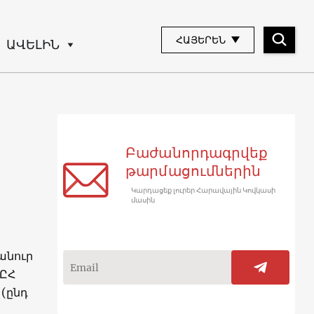
ՀԱՅԵՐԵՆ
ԱՎԵԼԻՆ
Բաժանորդագրվեք
թարմացումներին
Կարդացեք լուրեր Հարավային Կովկասի
մասին
անուր
ԿԸՀ
 (ընդ