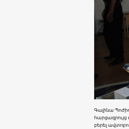
Գալինա Պոժիդ
հարցազրույց 
բերել ավտոբո