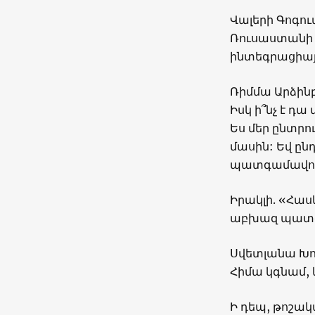
Վալերի Գոգուա
Ռուսաստանի 
ինտեգրացիայի
Ռիմմա Արձինբ
Իսկ ի՞նչ է դա
Ես մեր ընտրու
մասին: Եվ ըն
պատգամավորն
Իրակլի. «Հաս
աբխազ պատգամ
Սվետլանա Խոջ
Հիմա կգնամ, 
Ի դեպ, թոշակ