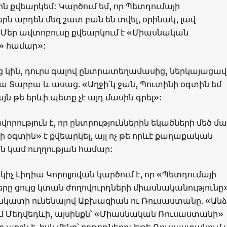
ն քվեարկեմ: Կարծում եմ, որ Պետդումայի
երն արդեն մեզ շատ բան են տվել, օրինակ, լավ
 Մեր ավտոբուսը քվեարկում է «Միասնական
» համար»:
ց կին, դուրս գալով ընտրատեղամասից, ներկայացավ
 Տարբա և ասաց. «Աղջի՛կ ջան, Պուտինի օգտին եմ
յն թե երևի պետք չէ այդ մասին գրել»:
որություն է, որ ընտրություններին եկածների մեծ մ
ի օգտին» է քվեարկել, այլ ոչ թե որևէ քաղաքական
ն կամ ուղղության համար:
կիչ Լիդիա Կորոլյովան կարծում է, որ «Պետդումայի
երը ցույց կտան ժողովուրդների միասնականությունը»
կատի ունենալով Աբխազիան ու Ռուսաստանը. «Ան
եմ Մեդվեդևի, այսինքն՝ «Միասնական Ռուսաստանի»
ր արջն է, իսկ մենք՝ քոթոթները: Եթե Ռուսաստանում