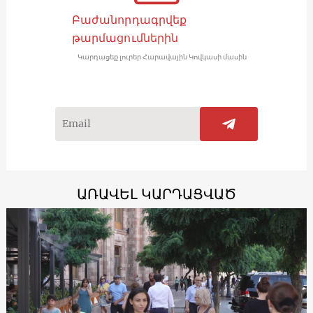
Բաժանորդագրվեք
թարմացումներին
Կարդացեք լուրեր Հարավային Կովկասի մասին
ԱՌԱՎԵԼ ԿԱՐԴԱՑՎԱԾ