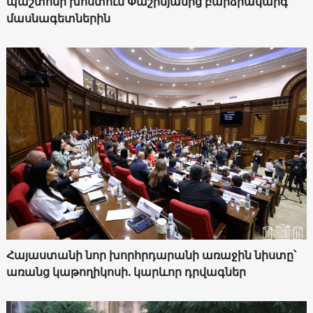
պաշտոնի խոստում Փաշինյանից բարձրակարգ
մասնագետներին
Հայաստանի նոր խորհրդարանի առաջին նիստը՝
առանց կաթողիկոսի. կարևոր դրվագներ