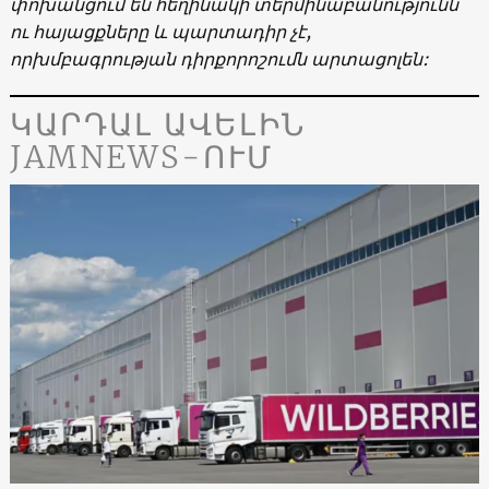
փոխանցում են հեղինակի տերմինաբանությունն
ու հայացքները և պարտադիր չէ,
որխմբագրության դիրքորոշումն արտացոլեն:
ԿԱՐԴԱԼ ԱՎԵԼԻՆ
JAMNEWS-ՈՒՄ