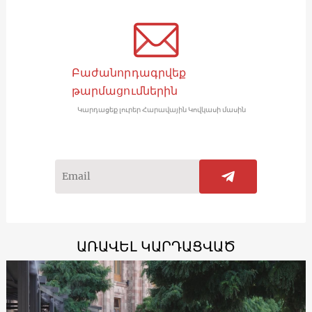
Բաժանորդագրվեք
թարմացումներին
Կարդացեք լուրեր Հարավային Կովկասի մասին
ԱՌԱՎԵԼ ԿԱՐԴԱՑՎԱԾ