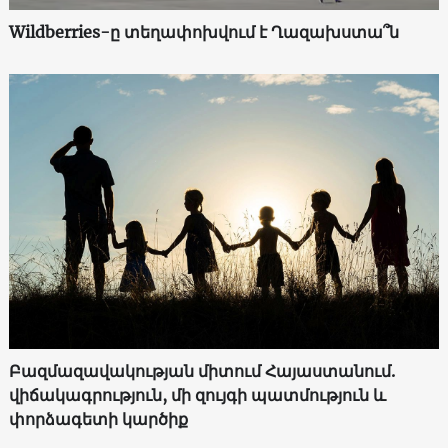
Wildberries-ը տեղափոխվում է Ղազախստա՞ն
Բազմազավակության միտում Հայաստանում.
վիճակագրություն, մի զույգի պատմություն և
փորձագետի կարծիք