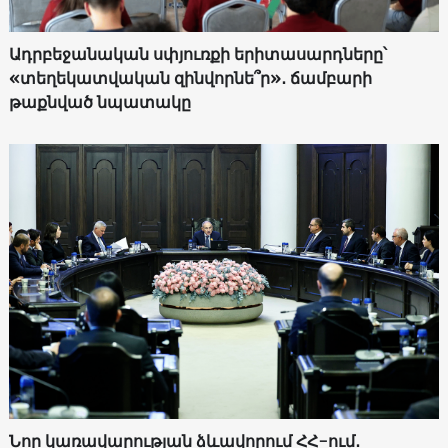
Ադրբեջանական սփյուռքի երիտասարդները՝
«տեղեկատվական զինվորնե՞ր»․ ճամբարի
թաքնված նպատակը
Նոր կառավարության ձևավորում ՀՀ-ում․