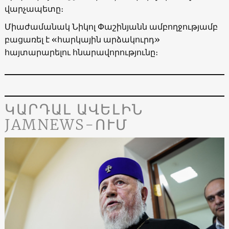
վարչապետը։
Միաժամանակ Նիկոլ Փաշինյանն ամբողջությամբ
բացառել է «հարկային արձակուրդ»
հայտարարելու հնարավորությունը։
ԿԱՐԴԱԼ ԱՎԵԼԻՆ
JAMNEWS-ՈՒՄ