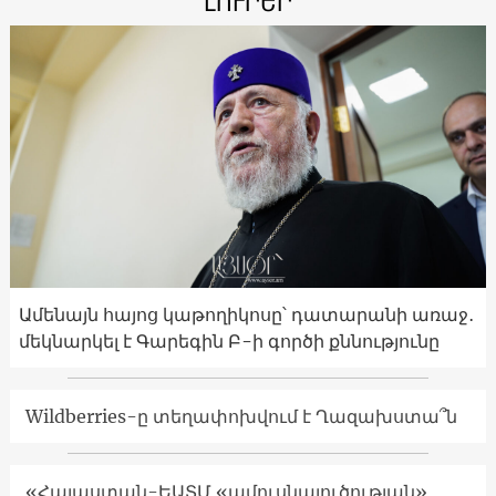
ԼՈՒՐԵՐ
Ամենայն հայոց կաթողիկոսը՝ դատարանի առաջ․
մեկնարկել է Գարեգին Բ-ի գործի քննությունը
Wildberries-ը տեղափոխվում է Ղազախստա՞ն
«Հայաստան-ԵԱՏՄ «ամուսնալուծության»