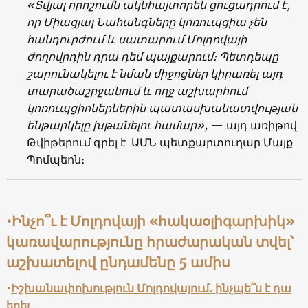
«Տվյալ որոշումն ակնհայտորեն ցուցադրում է,
որ Միացյալ Նահանգները կոռուպցիա չեն
հանդուրժում և սատարում Մոլդովայի
ժողովրդին դրա դեմ պայքարում։ Պետդեպը
շարունակելու է նման միջոցներ կիրառել այդ
տարածաշրջանում և ողջ աշխարհում
կոռուպցիոներներին պատասխանատվության
ենթարկելը խթանելու համար»,
— այդ առիթով
Թվիթերում գրել է ԱՄՆ պետքարտուղար Մայք
Պոմպեոն։
•Ինչո՞ւ է Մոլդովայի «հակաօլիգարխիկ»
կառավարությունը հրաժարական տվել՝
աշխատելով ընդամենը 5 ամիս
•
Իշխանափոխություն Մոլդովայում․ ինչպե՞ս է դա
եղել