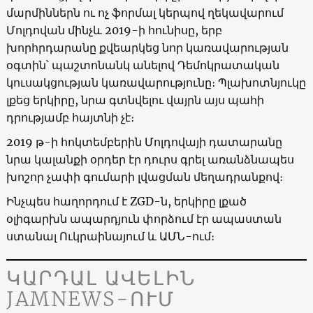
մարմիններն ու ոչ ֆորմալ կերպով ղեկավարում
Մոլդովան մինչև 2019-ի հունիսը, երբ
խորհրդարանը քվեարկեց նոր կառավարության
օգտին՝ պաշտոնանկ անելով Դեմոկրատական
կուսակցության կառավարությունը։ Պլախոտնյուկը
լքեց երկիրը, նրա գտնվելու վայրն այս պահի
դրությամբ հայտնի չէ։
2019 թ-ի հոկտեմբերին Մոլդովայի դատարանը
նրա կալանքի օրդեր էր դուրս գրել առանձնապես
խոշոր չափի գումարի լվացման մեղադրանքով։
Ինչպես հաղորդում է ZGD-ն, երկիրը լքած
օլիգարխն ապարդյուն փորձում էր ապաստան
ստանալ Ուկրաինայում և ԱՄՆ-ում։
ԿԱՐԴԱԼ ԱՎԵԼԻՆ
JAMNEWS-ՈՒՄ