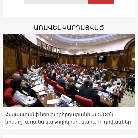
ԱՌԱՎԵԼ ԿԱՐԴԱՑՎԱԾ
Հայաստանի նոր խորհրդարանի առաջին
նիստը՝ առանց կաթողիկոսի. կարևոր դրվագներ