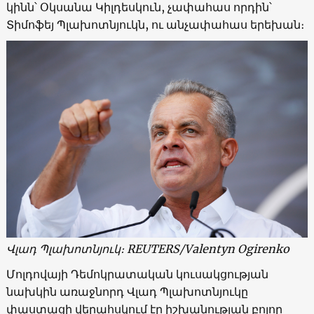
կինն՝ Օկսանա Կիլդեսկուն, չափահաս որդին՝
Տիմոֆեյ Պլախոտնյուկն, ու անչափահաս երեխան։
Վլադ Պլախոտնյուկ։ REUTERS/Valentyn Ogirenko
Մոլդովայի Դեմոկրատական կուսակցության
նախկին առաջնորդ Վլադ Պլախոտնյուկը
փաստացի վերահսկում էր իշխանության բոլոր