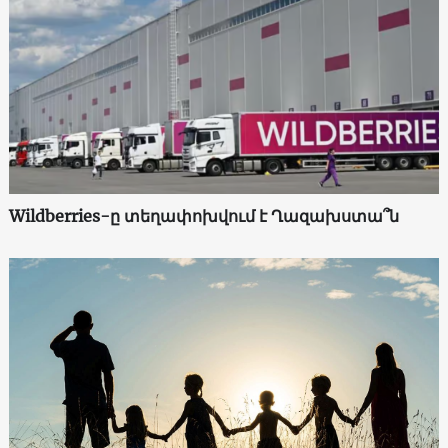
Wildberries-ը տեղափոխվում է Ղազախստա՞ն