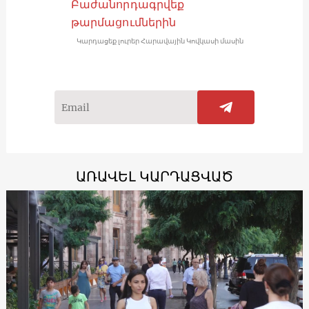
Բաժանորդագրվեք
թարմացումներին
Կարդացեք լուրեր Հարավային Կովկասի մասին
ԱՌԱՎԵԼ ԿԱՐԴԱՑՎԱԾ