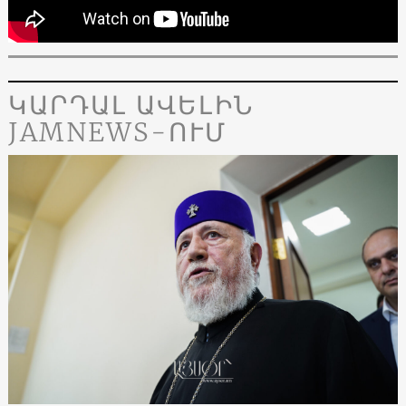
ԿԱՐԴԱԼ ԱՎԵԼԻՆ
JAMNEWS-ՈՒՄ