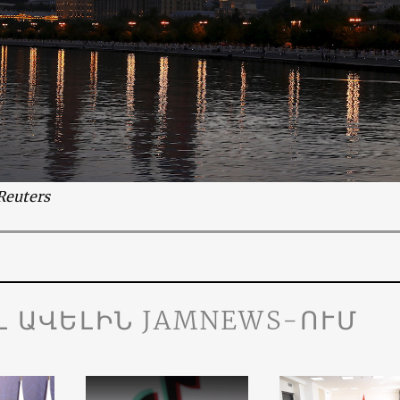
euters
Լ ԱՎԵԼԻՆ JAMNEWS-ՈՒՄ