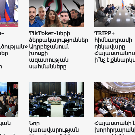
ն-
TikToker-ների
TRIPP+
ձերբակալություններ
հիմնադրամի
ւծության»
Ադրբեջանում.
ղեկավարը
եր
խոսքի
Հայաստանում
ազատության
ի՞նչ է քննարկվ
տ
սահմանները
կան
Նոր
Հայաստանի 
կառավարության
խորհրդարան