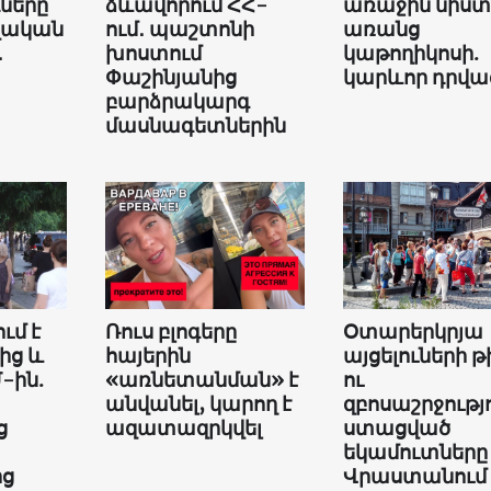
երը՝
ձևավորում ՀՀ-
առաջին նիստ
վական
ում․ պաշտոնի
առանց
․
խոստում
կաթողիկոսի.
Փաշինյանից
կարևոր դրվա
բարձրակարգ
մասնագետներին
ւմ է
Ռուս բլոգերը
Օտարերկրյա
ից և
հայերին
այցելուների թ
-ին.
«առնետանման» է
ու
անվանել, կարող է
զբոսաշրջությ
ց
ազատազրկվել
ստացված
եկամուտները
ից
Վրաստանում