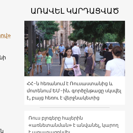
ԱՌԱՎԵԼ ԿԱՐԴԱՑՎԱԾ
րով»
նի
ՀՀ-ն հեռանում է Ռուսաստանից և
մոտենում ԵՄ-ին. գործընթացը սկսվել
է, բայց հեռու է վերջնակետից
Ռուս բլոգերը հայերին
«առնետանման» է անվանել, կարող
ին
է ազատազրկվել