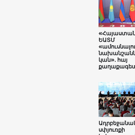
«Հայաստա
ԵԱՏՄ
«ամուսնալո
նախանշանն
կան»․ հայ
քաղաքագե
Ադրբեջանա
սփյուռքի