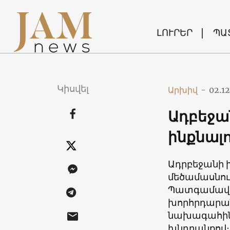
ԼՈՒՐԵՐ
ՊԱ
Կիսվել
Արխիվ
-
02.1
Ադբեջա
ինքնալ
Ադրբեջանի 
մեծամասնութ
Պատգամավոր
խորհրդարան
նախագահին 
խնդրանքով։