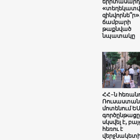
երիտասարդն
«տեղեկատ
զինվորնե՞ր»
ճամբարի
թաքնված
նպատակը
ՀՀ-ն հեռանո
Ռուսաստան
մոտենում ԵՄ
գործընթացը
սկսվել է, բայ
հեռու է
վերջնակետ