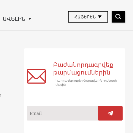
ՀԱՅԵՐԵՆ
ԱՎԵԼԻՆ
Բաժանորդագրվեք
թարմացումներին
Կարդացեք լուրեր Հարավային Կովկասի
մասին
ի