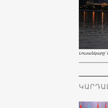
Լուսանկարը՝ R
ԿԱՐԴԱ