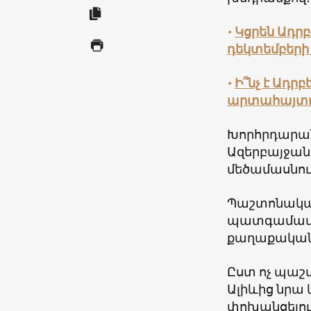
•
Կցրեն Ադրբ
դեկտեմբերի
•
Ի՞նչ է Ադ
արտահայտո
Խորհրդարանը
Ազերբայջան»
մեծամասնութ
Պաշտոնական
պատգամավո
քաղաքականո
Ըստ ոչ պաշ
Ալիևից նրա 
փոխանցելու 