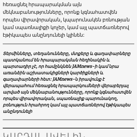
հեռացնել
հրապարակման
այն
մեկնաբանությունները
,
որոնք
կգնահատվեն
որպես
վիրավորական
,
կպարունակեն
բռնության
կամ
սպառնալիքի
կոչեր
,
կամ
այլ
պատճառներով
էթիկապես
անընդունելի
կլինեն
:
Տերմինները, տեղանունները, մտքերը և գաղափարները
պատկանում են հրապարակման հեղինակին և
պարտադիր չէ, որ համընկնեն JAMnews-ի կամ նրա
առանձին աշխատակիցների կարծիքների և
գաղափարների հետ: JAMnews-ն իրավունք է
վերապահում հեռացնել հրապարկումների վերաբերյալ
արված այն մեկնաբանությունները, որոնք կգնահատվեն
որպես վիրավորական, սպառնալիք պարունակող,
բռնություն հրահրող կամ այլ պատճառներով էթիկապես
անընդունելի
ԿԱՐԴԱԼ ԱՎԵԼԻՆ