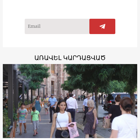
ԱՌԱՎԵԼ ԿԱՐԴԱՑՎԱԾ