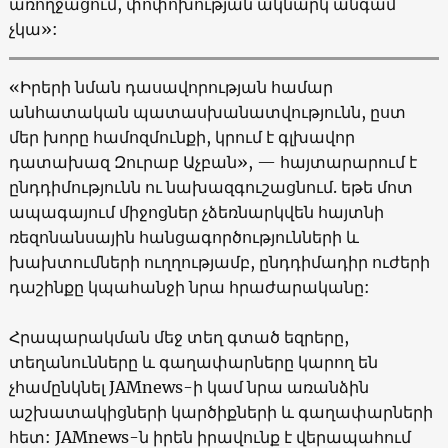
առողջացում, փոփոխության ակնարկ անգամ
չկա»:
«
Իրերի նման դասավորության համար
անհատական պատասխանատվությունն, ըստ
մեր խորը համոզմունքի, կրում է գլխավոր
դատախազ Զուրաբ Աչբան
», —
հայտարարում է
ընդդիմությունն ու նախազգուշացնում. եթե մոտ
ապագայում միջոցներ չձեռնարկվեն հայտնի
ռեզոնանսային հանցագործությունների և
խախտումների ուղղությամբ, ընդդիմադիր ուժերի
դաշինքը կպահանջի նրա հրաժարականը:
Հրապարակման
մեջ
տեղ
գտած
եզրերը
,
տեղանունները
և
գաղափարները
կարող
են
չհամընկնել
JAMnews-
ի
կամ
նրա
առանձին
աշխատակիցների
կարծիքների
և
գաղափարների
հետ
: JAMnews-
ն իրեն
իրավունք
է
վերապահում