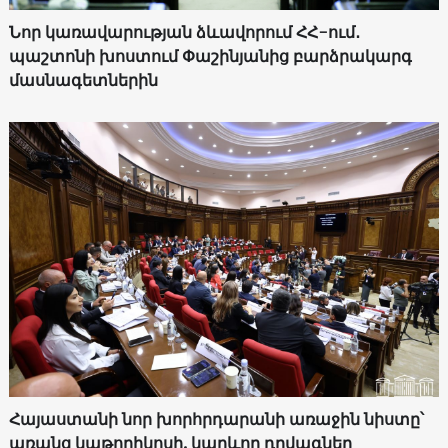
Նոր կառավարության ձևավորում ՀՀ-ում․
պաշտոնի խոստում Փաշինյանից բարձրակարգ
մասնագետներին
Հայաստանի նոր խորհրդարանի առաջին նիստը՝
առանց կաթողիկոսի. կարևոր դրվագներ