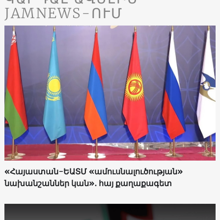
JAMNEWS-ՈՒՄ
«Հայաստան-ԵԱՏՄ «ամուսնալուծության»
նախանշաններ կան»․ հայ քաղաքագետ