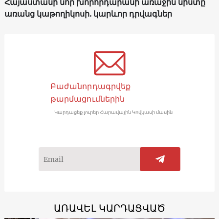
Հայաստանի նոր խորհրդարանի առաջին նիստը՝
առանց կաթողիկոսի. կարևոր դրվագներ
Բաժանորդագրվեք
թարմացումներին
Կարդացեք լուրեր Հարավային Կովկասի մասին
ԱՌԱՎԵԼ ԿԱՐԴԱՑՎԱԾ