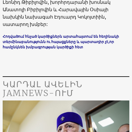
Լեոնիդ Թիբիլովին, խորհրդարանի խոսնակ
Անատոլի Բիբիլովին և Հարավային Օսիայի
նախկին նախագահ Էդուարդ Կոկոյտիին,
սատարող խմբեր:
Հոդվածում
հնչած
կարծիքներն
արտահայտում
են
հեղինակի
տերմինաբանությունն
ու
հայացքները
և
պարտադիր
չէ
,
որ
համընկնեն
խմբագրության
կարծիքի
հետ
ԿԱՐԴԱԼ ԱՎԵԼԻՆ
JAMNEWS-ՈՒՄ