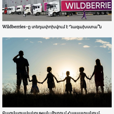
Wildberries-ը տեղափոխվում է Ղազախստա՞ն
Բազմազավակության միտում Հայաստանում.