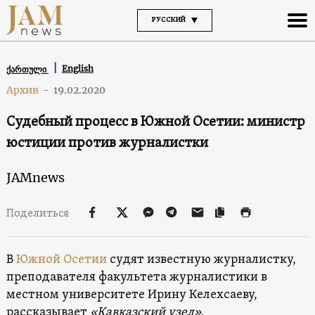
РУССКИЙ
English
ქართული
Архив
-
19.02.2020
Судебный процесс в Южной Осетии: министр
юстиции против журналистки
JAMnews
Поделиться
В
Южной Осетии
судят известную журналистку,
преподавателя факультета журналистики в
местном университете Ирину Келехсаеву,
рассказывает
«Кавказский узел»
.