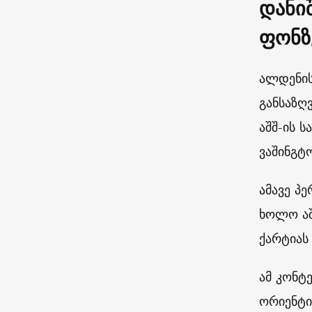
დანი
ფონზ
ალდენის
განსაზღ
აშშ-ის ს
ვაშინგტ
ამავე პ
ხოლო აშ
ქარტიას
ამ კონტ
ორიენტი