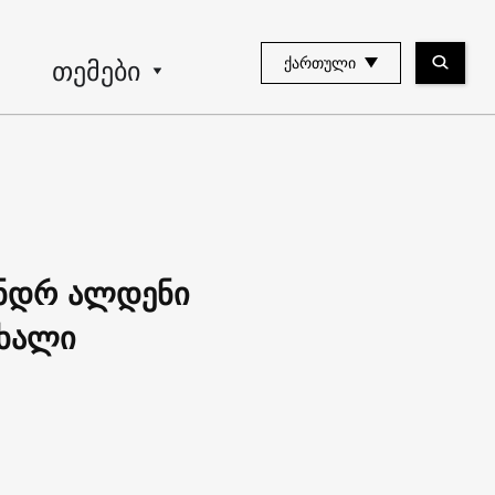
თემები
ᲥᲐᲠᲗᲣᲚᲘ
ანდრ ალდენი
ახალი