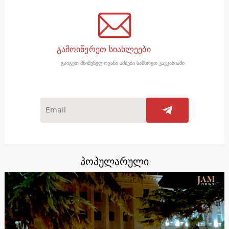
გამოიწერეთ სიახლეები
გაიგეთ მნიშვნელოვანი ამბები სამხრეთ კავკასიაში
პოპულარული