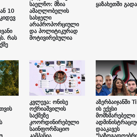
საელჩო: მზია
ყაზახეთში გად
ან 10
ამაღლობელის
 კიდევ
სასჯელი
არაპროპორციული
ვანი
და პოლიტიკურად
ს. რას
მოტივირებულია
ქმე
კვლევა: ონისე
აზერბაიჯანში Ti
თვის
ოქრიაშვილის
ის ექვსი
საქმეზე
მომხმარებელი
ს
კოორდინირებული
ადმინისტრაცი
საინფორმაციო
დააკავეს
უ
კამპანია
"საზოგადოებრ