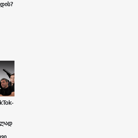
ადის?
kTok-
ულად
ივი