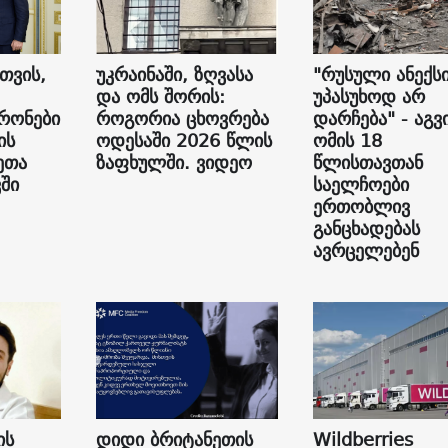
თვის,
უკრაინაში, ზღვასა
"რუსული ანექს
და ომს შორის:
უპასუხოდ არ
რონები
როგორია ცხოვრება
დარჩება" - აგვ
ის
ოდესაში 2026 წლის
ომის 18
ეთა
ზაფხულში. ვიდეო
წლისთავთან
ვში
საელჩოები
ერთობლივ
განცხადებას
ავრცელებენ
ის
დიდი ბრიტანეთის
Wildberries