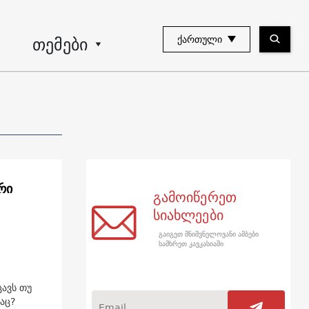
თემები
ᲥᲐᲠᲗᲣᲚᲘ
რი
გამოიწერეთ
სიახლეები
გაიგეთ მნიშვნელოვანი ამბები
სამხრეთ კავკასიაში
ცავს თუ
აც?