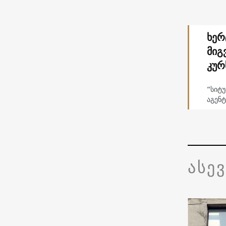
ხერ
მიგ
კურ
“სიტ
აგენტ
ასე