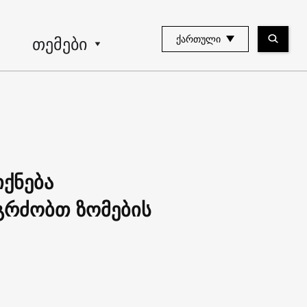
თემები
ᲥᲐᲠᲗᲣᲚᲘ
იქნება
გრძობთ ზომების