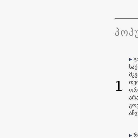
პოპ
გ
საქ
მკ
1
თვი
ორ
არ
გო
აჩვ
რ