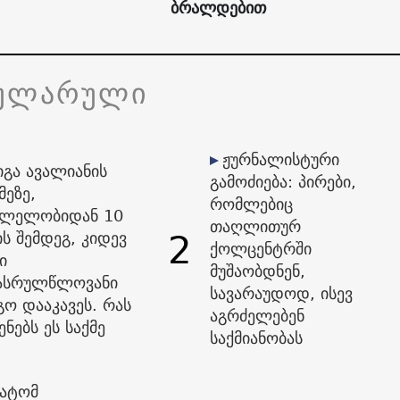
ბრალდებით
ულარული
ჟურნალისტური
იგა ავალიანის
გამოძიება: პირები,
მეზე,
რომლებიც
ვლელობიდან 10
თაღლითურ
2
ს შემდეგ, კიდევ
ქოლცენტრში
ი
მუშაობდნენ,
ასრულწლოვანი
სავარაუდოდ, ისევ
გო დააკავეს. რას
აგრძელებენ
ენებს ეს საქმე
საქმიანობას
ატომ