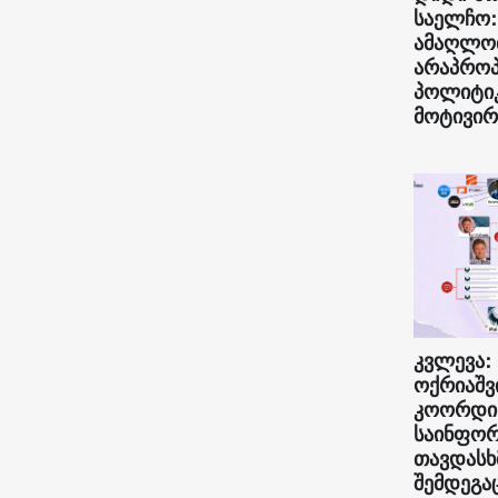
საელჩო:
ამაღლო
არაპრო
პოლიტი
მოტივირ
კვლევა:
ოქრიაშვ
კოორდი
საინფორ
თავდასხ
შემდეგა