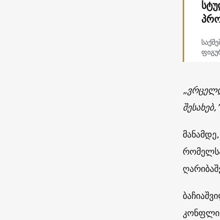
სტუ
პრო
საქმ
ფიგუ
„ვრცელდ
შესახებ,
მანამდე
რომელსა
ღარიბაშ
ბაჩიაშვ
კონფლიქ