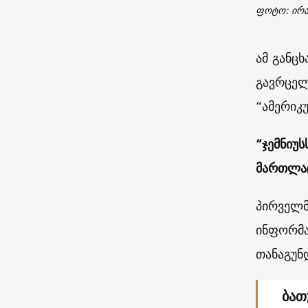
ფოტო: ირა
ამ განც
გავრცელ
“ამერიკ
“ჯემნიუ
მართლაც
პირველმ
ინფორმა
თანაგუნ
ბათ