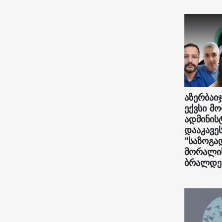
აზერბაიჯ
ექვსი მ
ადმინი
დააკავე
"საზოგა
მორალის
ბრალდე