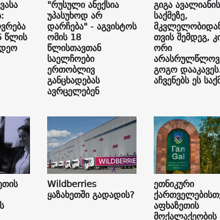
ვასა
"რუსული ანექსია
გიგა ავალიანის
:
უპასუხოდ არ
საქმეზე,
ვრება
დარჩება" - აგვისტოს
მკვლელობიდან
6 წლის
ომის 18
თვის შემდეგ, კ
იდეო
წლისთავთან
ორი
საელჩოები
არასრულწლოვ
ერთობლივ
გოგო დააკავეს
განცხადებას
აჩვენებს ეს საქ
ავრცელებენ
ეთის
Wildberries
ეთნიკური
ყაზახეთში გადადის?
ქართველებისთ
ს
აფხაზეთის
მოქალაქეობის