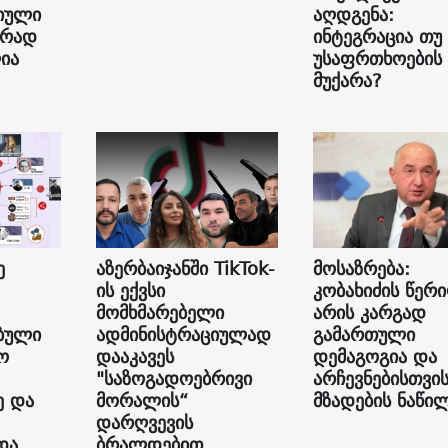
იული
აღდგენა:
ურად
ინტეგრაცია თუ
ია
უსაფრთხოების
მუქარა?
ე
აზერბაიჯანში TikTok-
მოსაზრება:
ის ექვსი
კობახიძის წერ
მომხმარებელი
არის კარგად
ბული
ადმინისტრაციულად
გამართული
ო
დააკავეს
დემაგოგია და
"საზოგადოებრივი
არჩევნებისთვი
ე და
მორალის“
მზადების ნაწი
დარღვევის
და
ბრალდებით