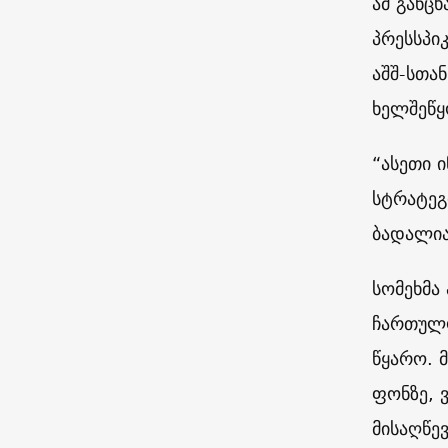
ამ განც
პრესსპი
აშშ-სთა
ხელშეწყ
“ასეთი 
სტრატეგ
ბადალია
სომეხმა
ჩართულო
წყარო. 
ფონზე, 
მისაღწე