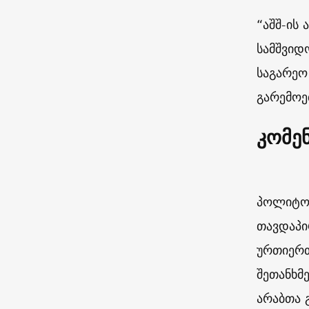
“აშშ-ის
სამშვიდ
საგარეო
გარემოე
კომე
პოლიტოლ
თავდაპი
ურთიერთ
შეთანხმ
არაბთა 