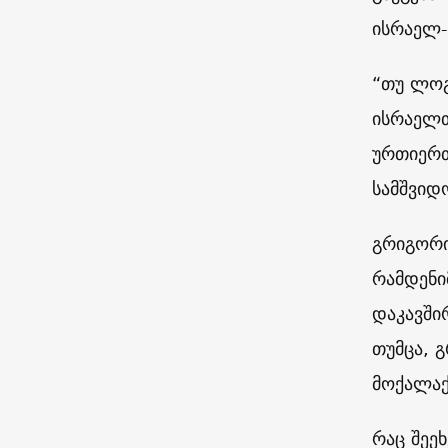
ისრაელ-
“თუ ლოგ
ისრაელთ
ურთიერთ
სამშვიდ
გრიგორი
რამდენი
დაკავში
თუმცა, 
მოქალაქ
რაც შეე